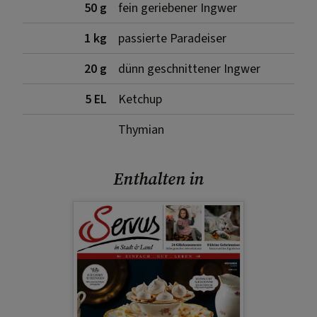
50 g
fein geriebener Ingwer
1 kg
passierte Paradeiser
20 g
dünn geschnittener Ingwer
5 EL
Ketchup
Thymian
Enthalten in