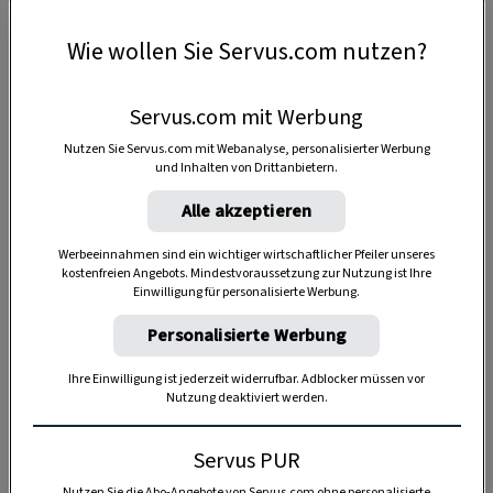
Aufkochen.
Wie wollen Sie Servus.com nutzen?
Lesestoff aus Purbach:
Hier geht's zum Servus-
Krimi
„
Bruder Benedikt und die schöne Leich“
Servus.com mit Werbung
von
Christoph Frühwirth.
Nutzen Sie Servus.com mit Webanalyse, personalisierter Werbung
und Inhalten von Drittanbietern.
Alle akzeptieren
12 Stück
Werbeeinnahmen sind ein wichtiger wirtschaftlicher Pfeiler unseres
kostenfreien Angebots. Mindestvoraussetzung zur Nutzung ist Ihre
Einwilligung für personalisierte Werbung.
2 Stunden
Personalisierte Werbung
Ihre Einwilligung ist jederzeit widerrufbar. Adblocker müssen vor
Nutzung deaktiviert werden.
Servus PUR
Nutzen Sie die Abo-Angebote von Servus.com ohne personalisierte