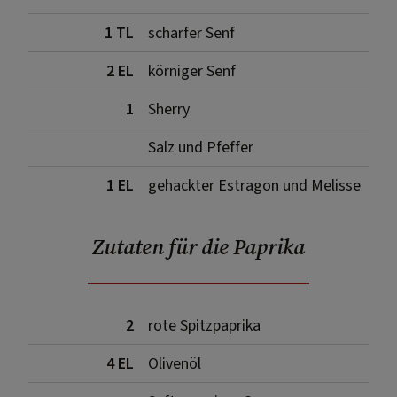
1 TL
scharfer Senf
2 EL
körniger Senf
1
Sherry
Salz und Pfeffer
1 EL
gehackter Estragon und Melisse
Zutaten für die Paprika
2
rote Spitzpaprika
4 EL
Olivenöl