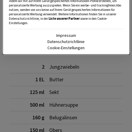
indem wir mit auf Ihrem Gerät gespeicherten Informationen Profile erstellen, um
personalisierte Werbung auszuspielen. Wenn Sie ein werbe– und trackingfreies Abo
nutzen, werden von uns keine auf Ihrem Gerät gespeicherten Informationen für
personalisierte Werbung verwendet. Weitere Informationen finden Sie in unserer
SPEICHERN
DRUCKEN
Datenschutzrichtlinie, in der
Liste unserer Partner
sowie in den Cookie-
Einstellungen.
Impressum
Zutaten
Datenschutzrichtlinie
Cookie-Einstellungen
2
Jungzwiebeln
1 EL
Butter
125 ml
Sekt
500 ml
Hühnersuppe
160 g
Belugalinsen
150 ml
Obers