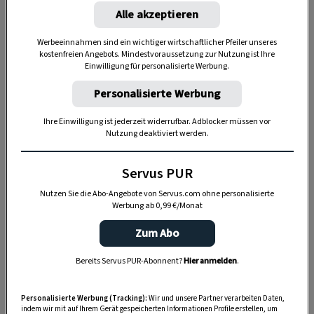
können.
Alle akzeptieren
Werbeeinnahmen sind ein wichtiger wirtschaftlicher Pfeiler unseres
kostenfreien Angebots. Mindestvoraussetzung zur Nutzung ist Ihre
Einwilligung für personalisierte Werbung.
Personalisierte Werbung
Ihre Einwilligung ist jederzeit widerrufbar. Adblocker müssen vor
Nutzung deaktiviert werden.
Anzeige
Servus PUR
Nutzen Sie die Abo-Angebote von Servus.com ohne personalisierte
Werbung ab 0,99 €/Monat
Zum Abo
Bereits Servus PUR-Abonnent?
Hier anmelden
.
Personalisierte Werbung (Tracking):
Wir und unsere Partner verarbeiten Daten,
Der Himmel hat hier mehr Platz als anderswo –
indem wir mit auf Ihrem Gerät gespeicherten Informationen Profile erstellen, um