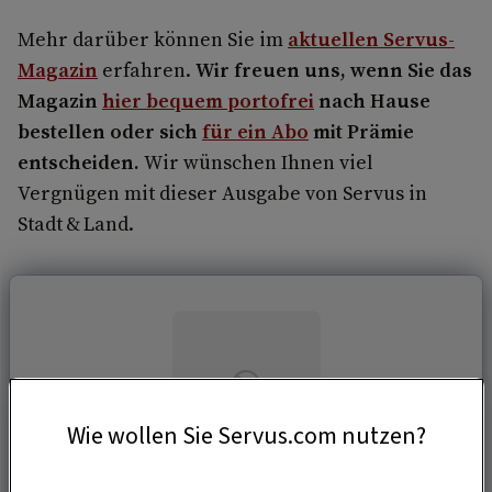
Mehr darüber können Sie im
aktuellen Servus-
Magazin
erfahren.
Wir freuen uns, wenn Sie das
Magazin
hier bequem portofrei
nach Hause
bestellen oder sich
für ein Abo
mit Prämie
entscheiden.
Wir wünschen Ihnen viel
Vergnügen mit dieser Ausgabe von Servus in
Stadt & Land.
Wie wollen Sie Servus.com nutzen?