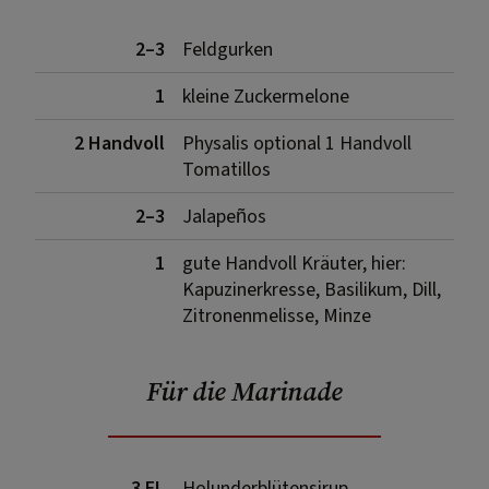
2–3
Feldgurken
1
kleine Zuckermelone
2 Handvoll
Physalis optional 1 Handvoll
Tomatillos
2–3
Jalapeños
1
gute Handvoll Kräuter, hier:
Kapuzinerkresse, Basilikum, Dill,
Zitronenmelisse, Minze
Für die Marinade
3 EL
Holunderblütensirup