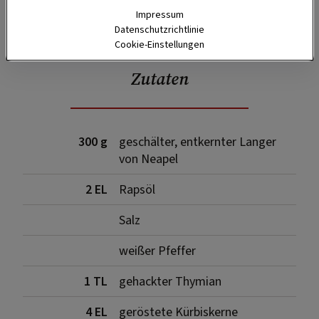
Impressum
SPEICHERN
DRUCKEN
Datenschutzrichtlinie
Cookie-Einstellungen
Zutaten
300 g
geschälter, entkernter Langer
von Neapel
2 EL
Rapsöl
Salz
weißer Pfeffer
1 TL
gehackter Thymian
4 EL
geröstete Kürbiskerne