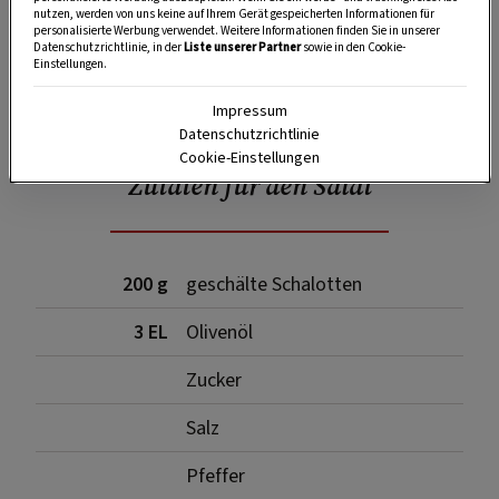
nutzen, werden von uns keine auf Ihrem Gerät gespeicherten Informationen für
personalisierte Werbung verwendet. Weitere Informationen finden Sie in unserer
Datenschutzrichtlinie, in der
Liste unserer Partner
sowie in den Cookie-
Einstellungen.
SPEICHERN
DRUCKEN
Impressum
Datenschutzrichtlinie
Cookie-Einstellungen
Zutaten für den Salat
200 g
geschälte Schalotten
3 EL
Olivenöl
Zucker
Salz
Pfeffer