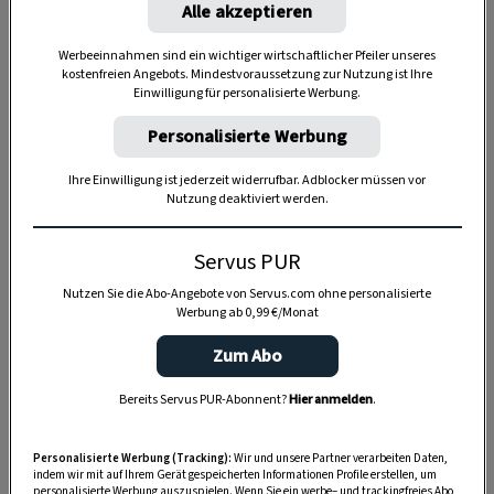
Alle akzeptieren
Werbeeinnahmen sind ein wichtiger wirtschaftlicher Pfeiler unseres
kostenfreien Angebots. Mindestvoraussetzung zur Nutzung ist Ihre
Einwilligung für personalisierte Werbung.
Personalisierte Werbung
Anzeige
Ihre Einwilligung ist jederzeit widerrufbar. Adblocker müssen vor
Nutzung deaktiviert werden.
Servus PUR
Nutzen Sie die Abo-Angebote von Servus.com ohne personalisierte
Werbung ab 0,99 €/Monat
Zum Abo
Bereits Servus PUR-Abonnent?
Hier anmelden
.
Personalisierte Werbung (Tracking):
Wir und unsere Partner verarbeiten Daten,
indem wir mit auf Ihrem Gerät gespeicherten Informationen Profile erstellen, um
personalisierte Werbung auszuspielen. Wenn Sie ein werbe– und trackingfreies Abo