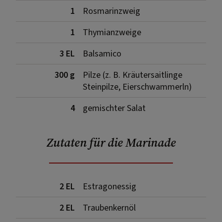
1
Rosmarinzweig
1
Thymianzweige
3 EL
Balsamico
300 g
Pilze (z. B. Kräutersaitlinge
Steinpilze, Eierschwammerln)
4
gemischter Salat
Zutaten für die Marinade
2 EL
Estragonessig
2 EL
Traubenkernöl