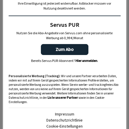
Ihre Einwilligung ist jederzeit widerrufbar. Adblocker müssen vor
Nutzung deaktiviert werden.
Servus PUR
Nutzen Sie die Abo-Angebote von Servus.com ohne personalisierte
Werbung ab 0,99 €/Monat
Zum Abo
Im Wirtshaus Poststube 1327 verwöhnt Koch Stefan
Bereits Servus PUR-Abonnent?
Hier anmelden
.
Griessler seine Gäste.
Personalisierte Werbung (Tracking):
Wir und unsere Partner verarbeiten Daten,
indem wir mit auf Ihrem Gerät gespeicherten Informationen Profile erstellen, um
personalisierte Werbung auszuspielen. Wenn Sie ein werbe– und trackingfreies Abo
nutzen, werden von uns keine auf Ihrem Gerät gespeicherten Informationen für
personalisierte Werbung verwendet. Weitere Informationen finden Sie in unserer
Datenschutzrichtlinie, in der
Liste unserer Partner
sowie in den Cookie-
Einstellungen.
Impressum
Datenschutzrichtlinie
Cookie-Einstellungen