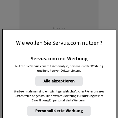
Anzeige
Wie wollen Sie Servus.com nutzen?
Servus.com mit Werbung
Nutzen Sie Servus.com mit Webanalyse, personalisierter Werbung
und Inhalten von Drittanbietern.
Alle akzeptieren
Wer es traditioneller mag, für den gibt es
Buttermilch-Backhendl oder ein Schnitzel vom
Werbeeinnahmen sind ein wichtiger wirtschaftlicher Pfeiler unseres
kostenfreien Angebots. Mindestvoraussetzung zur Nutzung ist Ihre
Duroc-Schwein.
Einwilligung für personalisierte Werbung.
Personalisierte Werbung