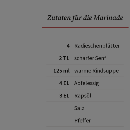
Zutaten für die Marinade
4
Radieschenblätter
2 TL
scharfer Senf
125 ml
warme Rindsuppe
4 EL
Apfelessig
3 EL
Rapsöl
Salz
Pfeffer