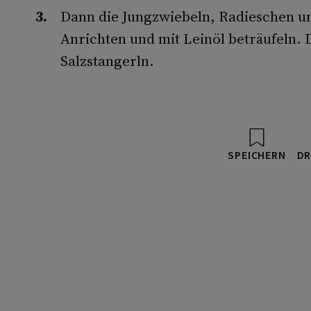
Dann die Jungzwiebeln, Radies­chen u
Anrich­ten und mit Leinöl beträufeln
Salzstangerln.
SPEICHERN
DR