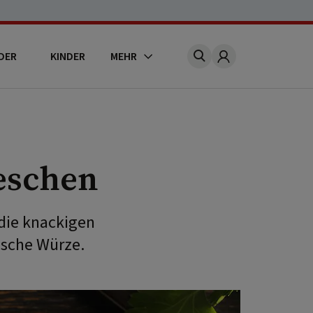
DER
KINDER
MEHR
Account
ieschen
die knackigen
ische Würze.