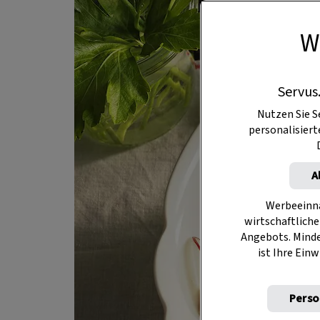
W
Servus
Nutzen Sie S
personalisier
A
Werbeeinna
wirtschaftliche
Angebots. Mind
ist Ihre Einw
Perso