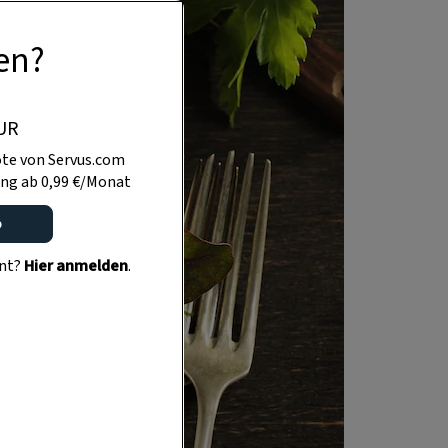
en?
UR
te von Servus.com
ng ab 0,99 €/Monat
o
ent?
Hier anmelden
.