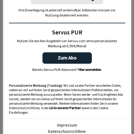
Schweigens bei den sonst so redseligen
Ihre Einwilligung ist jederzeit widerrufbar. Adblocker müssen vor
Berchtesgadenern.
Mehr über die Servus-
Nutzung deaktiviert werden.
Krimireihe erfahren Sie hier:
www.servus-
krimi.com
Servus PUR
Nutzen Sie die Abo-Angebote von Servus.com ohne personalisierte
-> Zur Krimi-Übersichtsseite geht es
hier
!
Werbung ab 0,99 €/Monat
Zum Abo
Bereits Servus PUR-Abonnent?
Hier anmelden
.
Personalisierte Werbung (Tracking):
Wir und unsere Partner verarbeiten Daten,
indem wir mit auf Ihrem Gerät gespeicherten Informationen Profile erstellen, um
personalisierte Werbung auszuspielen. Wenn Sie ein werbe– und trackingfreies Abo
nutzen, werden von uns keine auf Ihrem Gerät gespeicherten Informationen für
personalisierte Werbung verwendet. Weitere Informationen finden Sie in unserer
Datenschutzrichtlinie, in der
Liste unserer Partner
sowie in den Cookie-
Einstellungen.
Impressum
Datenschutzrichtlinie