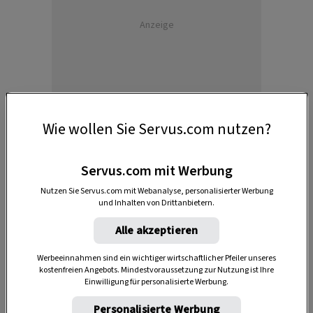
Anzeige
Wie wollen Sie Servus.com nutzen?
Servus.com mit Werbung
Der junge Kommissar und Polizeibergführer
Simon Perlinger nimmt die Ermittlung auf. Sein
Nutzen Sie Servus.com mit Webanalyse, personalisierter Werbung
und Inhalten von Drittanbietern.
Instinkt als routinierter Kletterer und Bergfex
glaubt nicht, dass hier ist nicht alles mit rechten
Alle akzeptieren
Dingen zugegangen ist. Aber wer hatte ein Motiv,
Werbeeinnahmen sind ein wichtiger wirtschaftlicher Pfeiler unseres
die Eheleute zu ermorden? Schon bald stößt
kostenfreien Angebots. Mindestvoraussetzung zur Nutzung ist Ihre
Einwilligung für personalisierte Werbung.
Simon Perlinger auf dunkle Geheimnisse im
Umfeld des Ehepaares – und auf eine Mauer des
Personalisierte Werbung