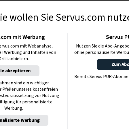
ie wollen Sie Servus.com nutz
USFLÜGE
i: Perchtenjagd
.com mit Werbung
Servus 
ervus.com mit Webanalyse,
Nutzen Sie die Abo-Angebo
ter Werbung und Inhalten von
ohne personalisierte Werbu
m Alpenraum sorgt die Servus-Krimi-
Drittanbietern.
. Bekannte Schauplätze in Österreich
Zum Ab
lle akzeptieren
 Orten für Verdächtigungen und
Bereits Servus PUR-Abonn
ttlungen.
hmen sind ein wichtiger
r Pfeiler unseres kostenfreien
estvoraussetzung zur Nutzung
illigung für personalisierte
Werbung.
nalisierte Werbung