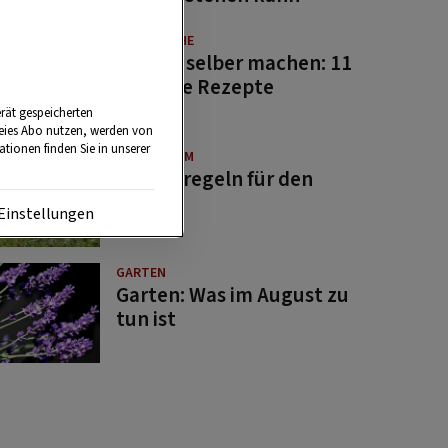
GUTE KÜCHE
Saucen selber machen: 11
beliebte Rezepte
rät gespeicherten
reies Abo nutzen, werden von
tionen finden Sie in unserer
BRAUCHTUM
Bauernregeln für den
August
Einstellungen
GARTEN
Garten: Was im August zu
tun ist