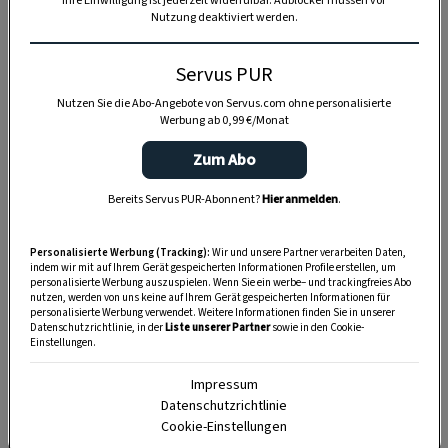
Ihre Einwilligung ist jederzeit widerrufbar. Adblocker müssen vor
Nutzung deaktiviert werden.
Servus PUR
Nutzen Sie die Abo-Angebote von Servus.com ohne personalisierte
Werbung ab 0,99 €/Monat
Zum Abo
Bereits Servus PUR-Abonnent?
Hier anmelden
.
Personalisierte Werbung (Tracking):
Wir und unsere Partner verarbeiten Daten,
indem wir mit auf Ihrem Gerät gespeicherten Informationen Profile erstellen, um
personalisierte Werbung auszuspielen. Wenn Sie ein werbe– und trackingfreies Abo
nutzen, werden von uns keine auf Ihrem Gerät gespeicherten Informationen für
personalisierte Werbung verwendet. Weitere Informationen finden Sie in unserer
Datenschutzrichtlinie, in der
Liste unserer Partner
sowie in den Cookie-
Einstellungen.
SPEICHERN
DRUCKEN
Impressum
Datenschutzrichtlinie
Cookie-Einstellungen
Zutaten