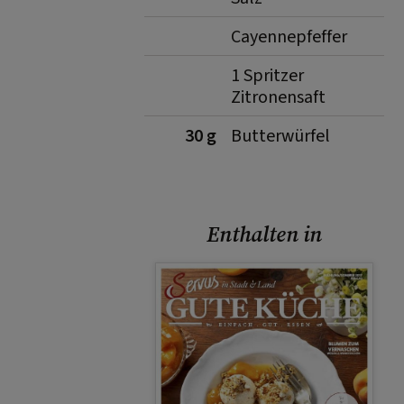
Cayennepfeffer
1 Spritzer
Zitronensaft
30 g
Butterwürfel
Enthalten in