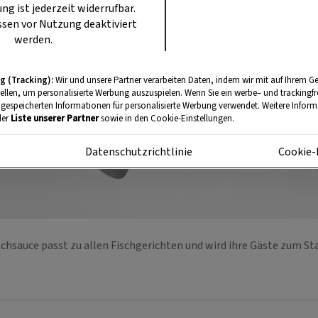
ung ist jederzeit widerrufbar.
sen vor Nutzung deaktiviert
werden.
g (Tracking):
Wir und unsere Partner verarbeiten Daten, indem wir mit auf Ihrem Ge
tellen, um personalisierte Werbung auszuspielen. Wenn Sie ein werbe– und trackingf
 gespeicherten Informationen für personalisierte Werbung verwendet. Weitere Informa
der
Liste unserer Partner
sowie in den Cookie-Einstellungen.
m
Datenschutzrichtlinie
Cookie-
ischsauce passt zu allen Fischgerichten und wird ihre Gäste zum S