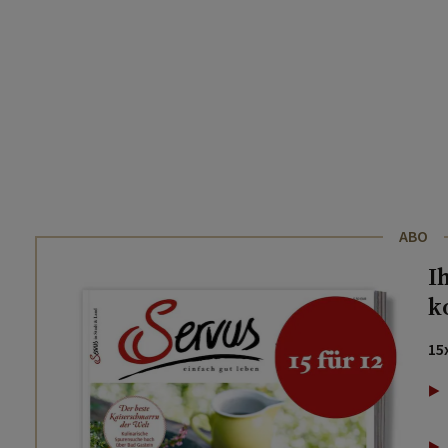
ABO
I
k
15