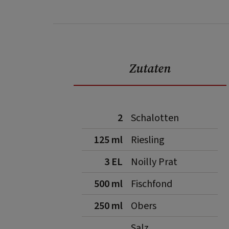
Zutaten
2
Schalotten
125 ml
Riesling
3 EL
Noilly Prat
500 ml
Fischfond
250 ml
Obers
Salz