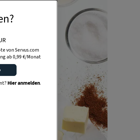
en?
UR
te von Servus.com
ng ab 0,99 €/Monat
o
ent?
Hier anmelden
.