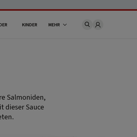
DER
KINDER
MEHR
Account
ere Salmoniden,
t dieser Sauce
eten.