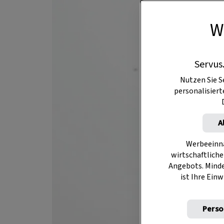
W
Servus
Nutzen Sie S
personalisier
A
Werbeeinna
wirtschaftliche
Angebots. Mind
ist Ihre Einw
Perso