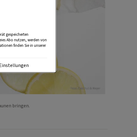
rät gespeicherten
reies Abo nutzen, werden von
tionen finden Sie in unserer
Einstellungen
Foto: Eisenhut & Mayer
taunen bringen.