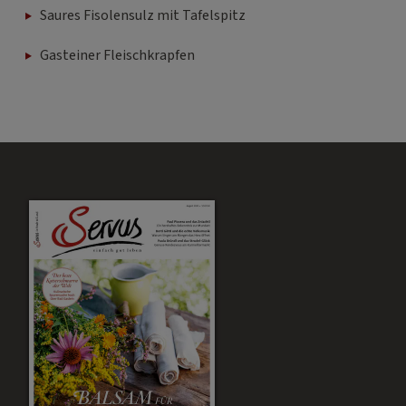
Saures Fisolensulz mit Tafelspitz
Gasteiner Fleischkrapfen