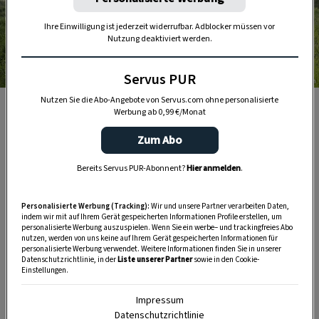
Ihre Einwilligung ist jederzeit widerrufbar. Adblocker müssen vor
Nutzung deaktiviert werden.
Servus PUR
Foto: ServusTV/Christopher Kelemen
Nutzen Sie die Abo-Angebote von Servus.com ohne personalisierte
Michael Landrichter und Hans Muth in den Grinzinger
Werbung ab 0,99 €/Monat
Weinbergen.
Zum Abo
Bereits Servus PUR-Abonnent?
Hier anmelden
.
Personalisierte Werbung (Tracking):
Wir und unsere Partner verarbeiten Daten,
indem wir mit auf Ihrem Gerät gespeicherten Informationen Profile erstellen, um
personalisierte Werbung auszuspielen. Wenn Sie ein werbe– und trackingfreies Abo
nutzen, werden von uns keine auf Ihrem Gerät gespeicherten Informationen für
personalisierte Werbung verwendet. Weitere Informationen finden Sie in unserer
Datenschutzrichtlinie, in der
Liste unserer Partner
sowie in den Cookie-
Einstellungen.
Impressum
Datenschutzrichtlinie