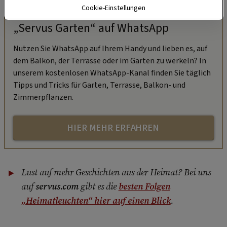
Cookie-Einstellungen
„Servus Garten“ auf WhatsApp
Nutzen Sie WhatsApp auf Ihrem Handy und lieben es, auf
dem Balkon, der Terrasse oder im Garten zu werkeln? In
unserem kostenlosen WhatsApp-Kanal finden Sie täglich
Tipps und Tricks für Garten, Terrasse, Balkon- und
Zimmerpflanzen.
HIER MEHR ERFAHREN
Lust auf mehr Geschichten aus der Heimat? Bei uns
auf
servus.com
gibt es die
besten Folgen
„Heimatleuchten“
hier auf einen Blick
.