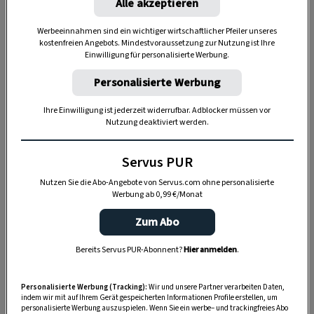
Alle akzeptieren
Laboruntersuchungen bestehen.
Werbeeinnahmen sind ein wichtiger wirtschaftlicher Pfeiler unseres
kostenfreien Angebots. Mindestvoraussetzung zur Nutzung ist Ihre
Einwilligung für personalisierte Werbung.
Personalisierte Werbung
Ihre Einwilligung ist jederzeit widerrufbar. Adblocker müssen vor
Nutzung deaktiviert werden.
Servus PUR
Nutzen Sie die Abo-Angebote von Servus.com ohne personalisierte
Werbung ab 0,99 €/Monat
Zum Abo
„Servus Garten“ auf WhatsApp
Bereits Servus PUR-Abonnent?
Hier anmelden
.
Nutzen Sie WhatsApp auf Ihrem Handy und lieben es, auf
dem Balkon, der Terrasse oder im Garten zu werkeln? In
Personalisierte Werbung (Tracking):
Wir und unsere Partner verarbeiten Daten,
indem wir mit auf Ihrem Gerät gespeicherten Informationen Profile erstellen, um
unserem kostenlosen WhatsApp-Kanal finden Sie täglich
personalisierte Werbung auszuspielen. Wenn Sie ein werbe– und trackingfreies Abo