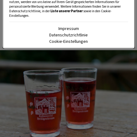
Tipps und Tricks für Garten, Terrasse, Balkon- und
nutzen, werden von uns keine auf Ihrem Gerät gespeicherten Informationen für
personalisierte Werbung verwendet. Weitere Informationen finden Sie in unserer
Zimmerpflanzen.
Datenschutzrichtlinie, in der
Liste unserer Partner
sowie in den Cookie-
Einstellungen.
HIER MEHR ERFAHREN
Impressum
Datenschutzrichtlinie
Cookie-Einstellungen