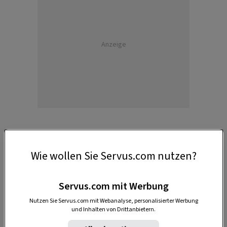
Anzeige
Wie wollen Sie Servus.com nutzen?
Du schaust ja aus wie ein Uhu!
Servus.com mit Werbung
Will sich ein Wein Uhudler nennen, muss er ein
Nutzen Sie Servus.com mit Webanalyse, personalisierter Werbung
und Inhalten von Drittanbietern.
strenges Prüfverfahren durchlaufen und dabei
geschmackliche Tests sowie