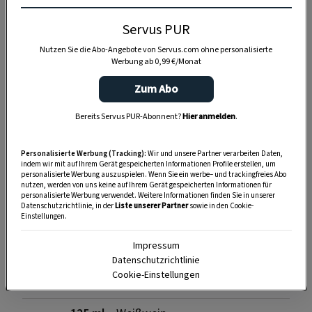
Servus PUR
Nutzen Sie die Abo-Angebote von Servus.com ohne personalisierte
Werbung ab 0,99 €/Monat
SPEICHERN
DRUCKEN
Zum Abo
Bereits Servus PUR-Abonnent?
Hier anmelden
.
Zutaten
Personalisierte Werbung (Tracking):
Wir und unsere Partner verarbeiten Daten,
indem wir mit auf Ihrem Gerät gespeicherten Informationen Profile erstellen, um
personalisierte Werbung auszuspielen. Wenn Sie ein werbe– und trackingfreies Abo
nutzen, werden von uns keine auf Ihrem Gerät gespeicherten Informationen für
30 g
Butter
personalisierte Werbung verwendet. Weitere Informationen finden Sie in unserer
Datenschutzrichtlinie, in der
Liste unserer Partner
sowie in den Cookie-
Einstellungen.
1
kleine Zwiebel, fein gehackt
Impressum
1 TL
Mehl
Datenschutzrichtlinie
Cookie-Einstellungen
2 EL
scharfer Lustenauer Senf