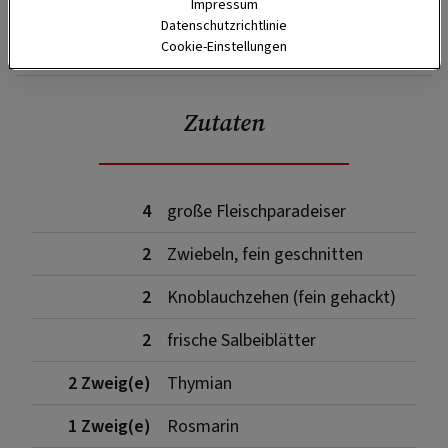
Impressum
Datenschutzrichtlinie
SPEICHERN
DRUCKEN
Cookie-Einstellungen
Zutaten
4
große Fleischparadeiser
2
Zwiebeln, fein geschnitten
2
Knoblauchzehen (fein gehackt)
2
frische Salbeiblätter
2 Zweig(e)
Thymian
1 Zweig(e)
Rosmarin