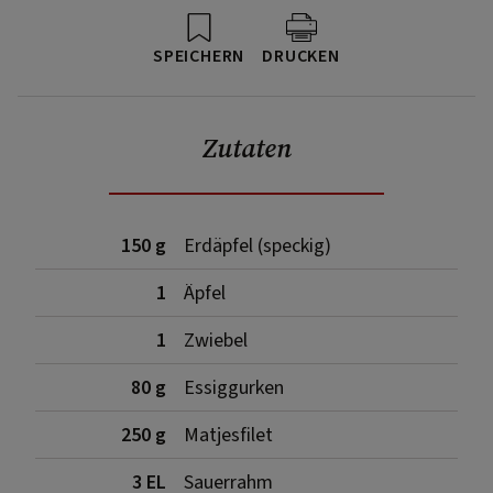
SPEICHERN
DRUCKEN
Zutaten
150 g
Erdäpfel (speckig)
1
Äpfel
1
Zwiebel
80 g
Essiggurken
250 g
Matjesfilet
3 EL
Sauerrahm