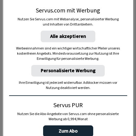
in Milch oder Mineralwasser eingelegt sind.
Servus.com mit Werbung
Würz-Tipp:
Die Sauerrahm-Mayonnaise kann
Nutzen Sie Servus.com mit Webanalyse, personalisierter Werbung
und Inhalten von Drittanbietern.
mit etwas Matjesmarinade noch verfeinert
werden.
Alle akzeptieren
Gut serviert:
Man kann den Salat mit
Werbeeinnahmen sind ein wichtiger wirtschaftlicher Pfeiler unseres
kostenfreien Angebots. Mindestvoraussetzung zur Nutzung ist Ihre
hartgekochten Eiern, Kapern und frischer
Einwilligung für personalisierte Werbung.
Petersilie garnieren. Mit reschen
Semmerln
Personalisierte Werbung
servieren.
Ihre Einwilligung ist jederzeit widerrufbar. Adblocker müssen vor
Gut zu wissen:
Alles über Bedeutung von
Nutzung deaktiviert werden.
Aschermittwoch. Und: Warum gibt es da Fisch?
Servus PUR
Nutzen Sie die Abo-Angebote von Servus.com ohne personalisierte
Werbung ab 0,99 €/Monat
4 Portionen
Zum Abo