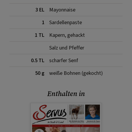
3 EL
Mayonnaise
1
Sardellenpaste
1 TL
Kapern, gehackt
Salz und Pfeffer
0.5 TL
scharfer Senf
50 g
weiße Bohnen (gekocht)
Enthalten in