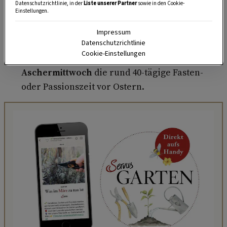
Datenschutzrichtlinie, in der
Liste unserer Partner
sowie in den Cookie-
Palmzweige des Vorjahres
zu weihen
und den
Einstellungen.
Gläubigen ein
Kreuz aus dieser Asche
auf die
Impressum
Stirn zu zeichnen.
Datenschutzrichtlinie
Cookie-Einstellungen
Grundlegend beginnt mit dem
Aschermittwoch
die rund 40-tägige Fasten-
oder Passionszeit vor Ostern.