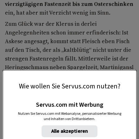
vierzigtägigen Fastenzeit bis zum Osterschinken
ein, hat aber mit Verzicht wenig im Sinn.
Zum Glück war der Klerus in derlei
Angelegenheiten schon immer erfinderisch: Ist
Askese angesagt, kommt statt Fleisch eben Fisch
auf den Tisch, der als „kaltblütig“ nicht unter die
strengen Fastenregeln fällt. Mittlerweile ist der
Heringsschmaus neben Spargelzeit, Martinigansl
und Wildwochen ein Fest, das auch für mich
persönlich einen Höhepunkt im Küchenjahr
Wie wollen Sie Servus.com nutzen?
bildet.
Servus.com mit Werbung
Nutzen Sie Servus.com mit Webanalyse, personalisierter Werbung
und Inhalten von Drittanbietern.
Alle akzeptieren