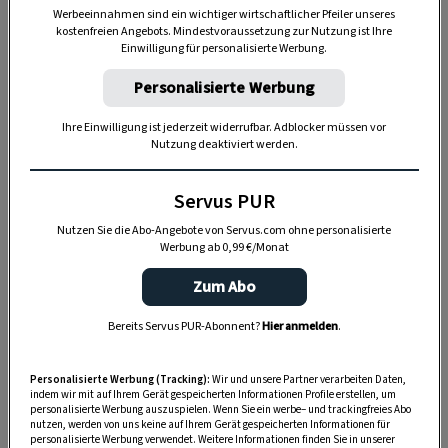
Werbeeinnahmen sind ein wichtiger wirtschaftlicher Pfeiler unseres
kostenfreien Angebots. Mindestvoraussetzung zur Nutzung ist Ihre
Einwilligung für personalisierte Werbung.
Anzeige
Personalisierte Werbung
Ihre Einwilligung ist jederzeit widerrufbar. Adblocker müssen vor
Nutzung deaktiviert werden.
Servus PUR
Nutzen Sie die Abo-Angebote von Servus.com ohne personalisierte
Werbung ab 0,99 €/Monat
Zum Abo
Woher kommt die Bezeichnung
Aschermittwoch?
Bereits Servus PUR-Abonnent?
Hier anmelden
.
Die Bezeichnung Aschermittwoch leitet sich
Personalisierte Werbung (Tracking):
Wir und unsere Partner verarbeiten Daten,
indem wir mit auf Ihrem Gerät gespeicherten Informationen Profile erstellen, um
von dem Brauch ab, an diesem Tag im
personalisierte Werbung auszuspielen. Wenn Sie ein werbe– und trackingfreies Abo
nutzen, werden von uns keine auf Ihrem Gerät gespeicherten Informationen für
Gottesdienst die
Asche
der verbrannten
personalisierte Werbung verwendet. Weitere Informationen finden Sie in unserer