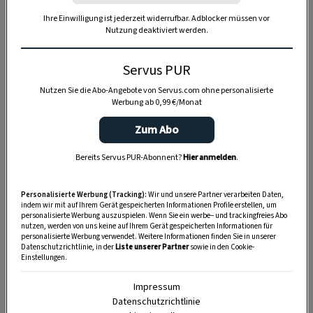
Ihre Einwilligung ist jederzeit widerrufbar. Adblocker müssen vor
Nutzung deaktiviert werden.
Anzeige
Servus PUR
Nutzen Sie die Abo-Angebote von Servus.com ohne personalisierte
Werbung ab 0,99 €/Monat
Zum Abo
Bereits Servus PUR-Abonnent?
Hier anmelden
.
Personalisierte Werbung (Tracking):
Wir und unsere Partner verarbeiten Daten,
indem wir mit auf Ihrem Gerät gespeicherten Informationen Profile erstellen, um
personalisierte Werbung auszuspielen. Wenn Sie ein werbe– und trackingfreies Abo
nutzen, werden von uns keine auf Ihrem Gerät gespeicherten Informationen für
personalisierte Werbung verwendet. Weitere Informationen finden Sie in unserer
Datenschutzrichtlinie, in der
Liste unserer Partner
sowie in den Cookie-
Einstellungen.
Impressum
Datenschutzrichtlinie