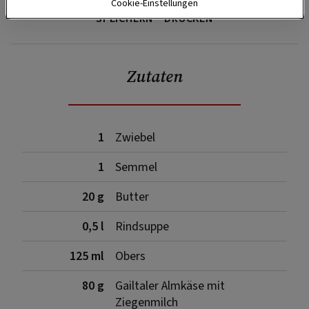
Cookie-Einstellungen
SPEICHERN
DRUCKEN
Zutaten
1
Zwiebel
1
Semmel
20 g
Butter
0,5 l
Rindsuppe
125 ml
Obers
80 g
Gailtaler Almkäse mit
Ziegenmilch