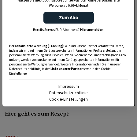
legten die Hühner wieder regelmäßig Eier.
Nutzen Sie die Abo-Angebote von Servus.com ohne personalisierte
Werbung ab 0,99 €/Monat
Und war der Schnee verschwunden, gab’s
zarte Spinatblätter, Bärlauch und Wildkräuter.
Zum Abo
Bereits Servus PUR-Abonnent?
Hier anmelden
.
In der Originalversion des Rezepts findet sich
dazu noch folgende kuriose Angabe: In die
Personalisierte Werbung (Tracking):
Wir und unsere Partner verarbeiten Daten,
Masse gehöre auch „ein Theil Ayr-Töpffel“, ein
indem wir mit auf Ihrem Gerät gespeicherten Informationen Profile erstellen, um
personalisierte Werbung auszuspielen. Wenn Sie ein werbe– und trackingfreies Abo
„Eier-Töpfel“ also. Dafür wurden Eidotter in
nutzen, werden von uns keine auf Ihrem Gerät gespeicherten Informationen für
saurem Rahm gekocht und anschließend noch
personalisierte Werbung verwendet. Weitere Informationen finden Sie in unserer
Datenschutzrichtlinie, in der
Liste unserer Partner
sowie in den Cookie-
„fein außgesigen“, was so viel bedeutet wie
Einstellungen.
durch ein Sieb gestrichen. In späteren
Impressum
Versionen wurde das Eier-Töpfel durch Brösel
Datenschutzrichtlinie
ersetzt.
Cookie-Einstellungen
Hier geht es zum Rezept: