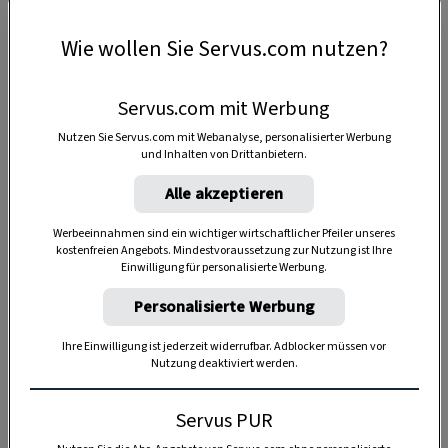
die Standesunterschiede auch bei Tisch
festzuhalten.
Fleisch war eine Seltenheit
,
Wie wollen Sie Servus.com nutzen?
wenn nicht überhaupt verboten. Die Bauern
und ihre Familien ernährten sich in erster
Servus.com mit Werbung
Linie von dem, was sie im Garten und auf dem
Nutzen Sie Servus.com mit Webanalyse, personalisierter Werbung
Acker anbauten.
und Inhalten von Drittanbietern.
Alle akzeptieren
Frühling im Gemüsegarten
Werbeeinnahmen sind ein wichtiger wirtschaftlicher Pfeiler unseres
kostenfreien Angebots. Mindestvoraussetzung zur Nutzung ist Ihre
Einwilligung für personalisierte Werbung.
Das Rezept für die
steirische Kräuter-Dorten
Personalisierte Werbung
findet sich im ältesten Kochbuch Österreichs:
dem
Koch- und Artzney-Buch
, das 1686 in Graz
Ihre Einwilligung ist jederzeit widerrufbar. Adblocker müssen vor
erschienen ist. Für die Dorten brauchte es vor
Nutzung deaktiviert werden.
allem Eier und Spinat. Diese Frühlingszutaten
Servus PUR
gab es auf jedem Hof. Wurden die Tage länger,