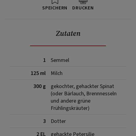
SPEICHERN
DRUCKEN
Zutaten
1
Semmel
125 ml
Milch
300 g
gekochter, gehackter Spinat
(oder Bärlauch, Brennnesseln
und andere grüne
Frühlingskräuter)
3
Dotter
2 EL
gehackte Petersilie