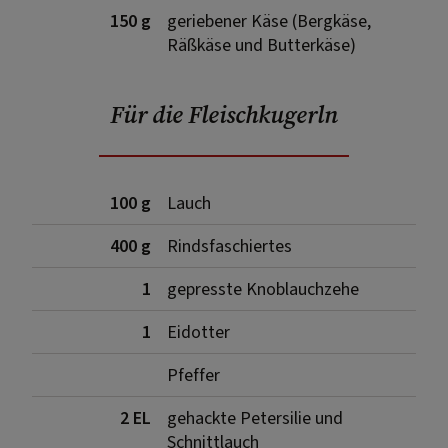
150 g
geriebener Käse (Bergkäse,
Räßkäse und Butterkäse)
Für die Fleischkugerln
100 g
Lauch
400 g
Rindsfaschiertes
1
gepresste Knoblauchzehe
1
Eidotter
Pfeffer
2 EL
gehackte Petersilie und
Schnittlauch