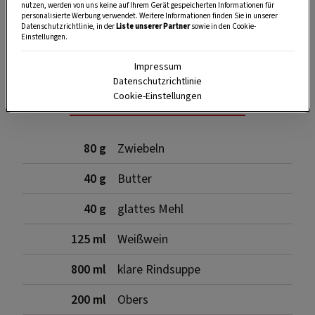
nutzen, werden von uns keine auf Ihrem Gerät gespeicherten Informationen für
personalisierte Werbung verwendet. Weitere Informationen finden Sie in unserer
SPEICHERN
DRUCKEN
Datenschutzrichtlinie, in der
Liste unserer Partner
sowie in den Cookie-
Einstellungen.
Impressum
Zutaten
Datenschutzrichtlinie
Cookie-Einstellungen
80 g
Zwiebeln
40 g
Butter
40 g
glattes Mehl
125 ml
Weißwein
800 ml
klare Rindsuppe
200 ml
Obers