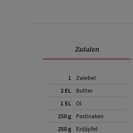
Zutaten
1
Zwiebel
2 EL
Butter
1 EL
Öl
250 g
Pastinaken
250 g
Erdäpfel