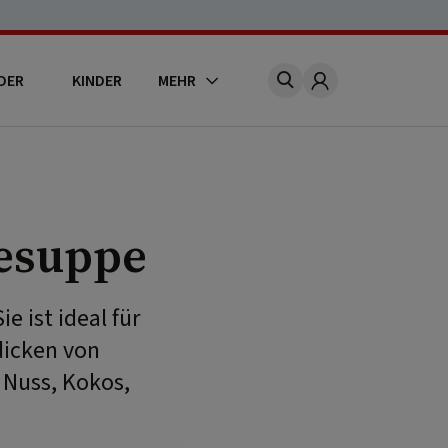
DER
KINDER
MEHR
Account
esuppe
e ist ideal für
dicken von
 Nuss, Kokos,