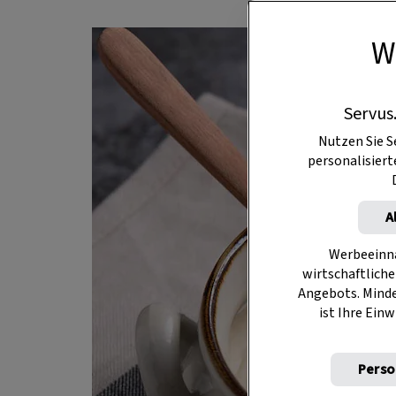
W
Servus
Nutzen Sie S
personalisier
A
Werbeeinna
wirtschaftliche
Angebots. Mind
ist Ihre Einw
Perso