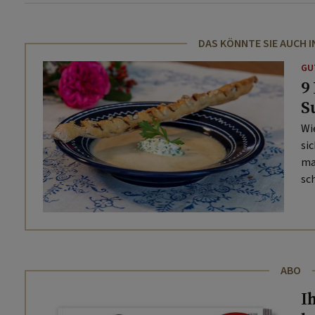
DAS KÖNNTE SIE AUCH 
GU
9
S
Wi
si
ma
sc
ABO
I