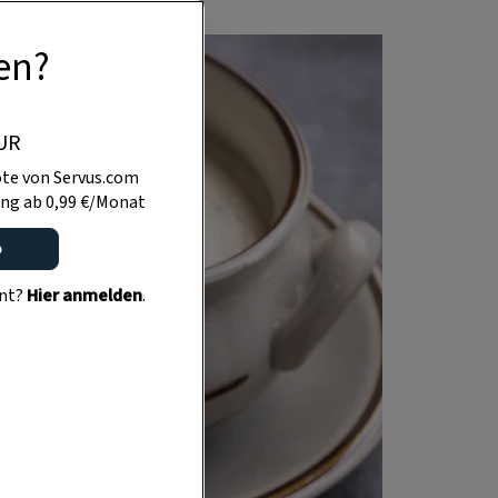
en?
UR
te von Servus.com
ng ab 0,99 €/Monat
o
ent?
Hier anmelden
.