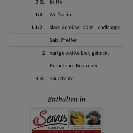
2 EL
Butter
1/8 l
Weißwein
1 1/2 l
klare Gemüse- oder Hendlsuppe
Salz, Pfeffer
2
hartgekochte Eier, gehackt
Kerbel zum Bestreuen
4 EL
Sauerrahm
Enthalten in