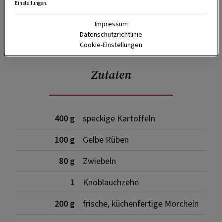
Einstellungen.
Impressum
SPEICHERN
DRUCKEN
Datenschutzrichtlinie
Cookie-Einstellungen
Zutaten
400 g
speckige Kartoffeln
100 g
Gelbe Rüben
80 g
Zwiebeln
1
Knoblauchzehe
200 g
frische, küchenfertige Morcheln