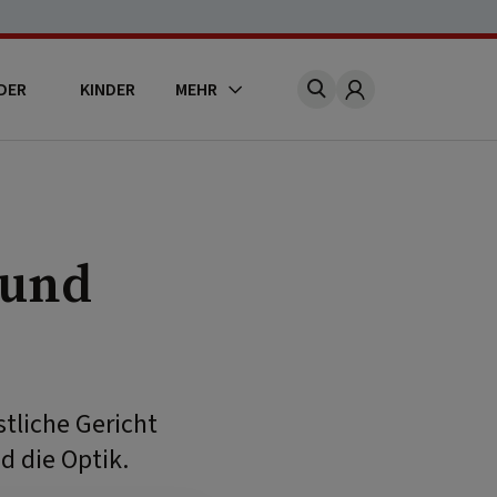
DER
KINDER
MEHR
Account
 und
tliche Gericht
d die Optik.