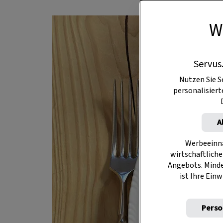
W
Servus
Nutzen Sie S
personalisier
A
Werbeeinna
wirtschaftliche
Angebots. Mind
ist Ihre Einw
Perso