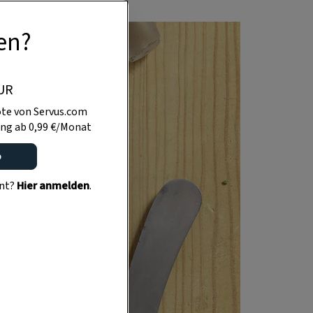
en?
UR
te von Servus.com
ng ab 0,99 €/Monat
o
ent?
Hier anmelden
.