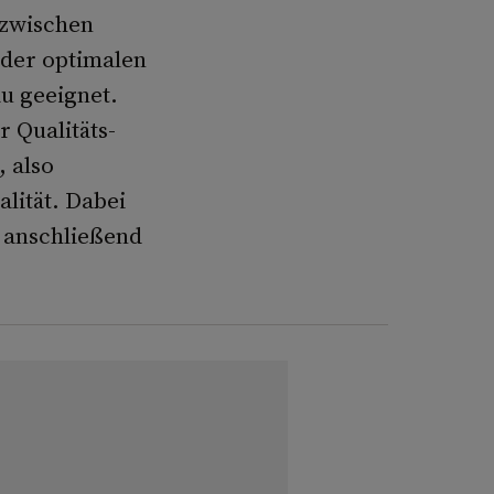
 zwischen
 der optimalen
u geeignet.
 Qualitäts­-
, also
lität. Dabei
 anschlie­ßend