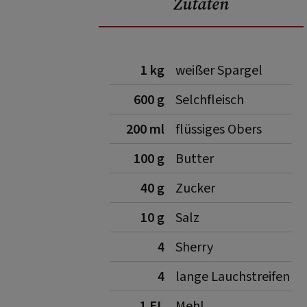
Zutaten
1 kg
weißer Spargel
600 g
Selchfleisch
200 ml
flüssiges Obers
100 g
Butter
40 g
Zucker
10 g
Salz
4
Sherry
4
lange Lauchstreifen
1 EL
Mehl