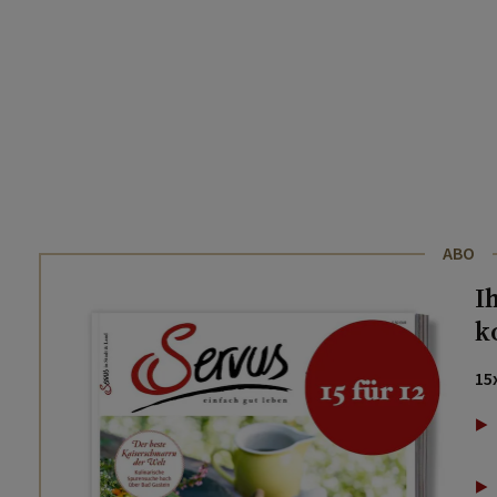
ABO
I
k
15