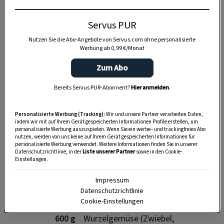
Servus PUR
Nutzen Sie die Abo-Angebote von Servus.com ohne personalisierte
Werbung ab 0,99 €/Monat
Zum Abo
Bereits Servus PUR-Abonnent?
Hier anmelden
.
SPEICHERN
DRUCKEN
Personalisierte Werbung (Tracking):
Wir und unsere Partner verarbeiten Daten,
indem wir mit auf Ihrem Gerät gespeicherten Informationen Profile erstellen, um
personalisierte Werbung auszuspielen. Wenn Sie ein werbe– und trackingfreies Abo
nutzen, werden von uns keine auf Ihrem Gerät gespeicherten Informationen für
personalisierte Werbung verwendet. Weitere Informationen finden Sie in unserer
Für das Rehragout
Datenschutzrichtlinie, in der
Liste unserer Partner
sowie in den Cookie-
Einstellungen.
Impressum
Datenschutzrichtlinie
900 g
Rehschulter
Cookie-Einstellungen
600 g
Wurzelgemüse (Zwiebel,