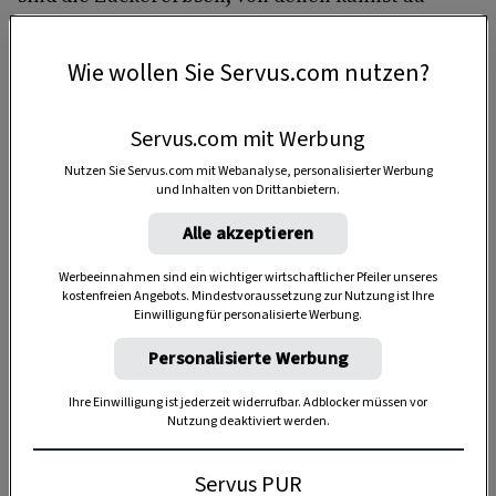
sogar die knackigen Schoten essen.
Vorsicht, bitte keine ungekochten Hülsenfrüchte
Wie wollen Sie Servus.com nutzen?
wie Bohnen oder Linsen naschen, denn alle
außer den Erbsen sind im rohen Zustand giftig.
Servus.com mit Werbung
Nutzen Sie Servus.com mit Webanalyse, personalisierter Werbung
Tipp:
Lass den Teig in Ruhe! Nach dem Raten
und Inhalten von Drittanbietern.
will der Teig nicht mehr geknetet werden,
Alle akzeptieren
sonst wird er krümelig.
Werbeeinnahmen sind ein wichtiger wirtschaftlicher Pfeiler unseres
kostenfreien Angebots. Mindestvoraussetzung zur Nutzung ist Ihre
Einwilligung für personalisierte Werbung.
3 Stück
Personalisierte Werbung
Ihre Einwilligung ist jederzeit widerrufbar. Adblocker müssen vor
Nutzung deaktiviert werden.
20 Minuten
Servus PUR