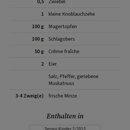
0,5
Zwiebel
1
kleine Knoblauchzehe
100 g
Magertopfen
100 g
Schlagobers
50 g
Crème fraîche
2
Eier
Salz, Pfeffer, geriebene
Muskatnuss
3-4 Zweig(e)
frische Minze
Enthalten in
Servus Kinder 2/2013