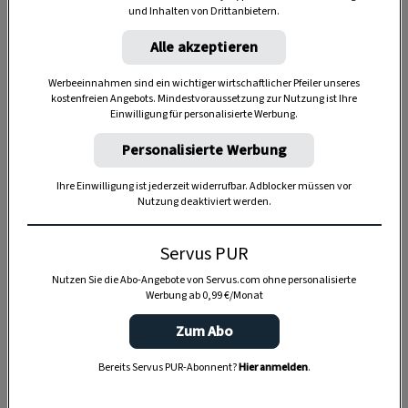
und Inhalten von Drittanbietern.
Alle akzeptieren
Werbeeinnahmen sind ein wichtiger wirtschaftlicher Pfeiler unseres
kostenfreien Angebots. Mindestvoraussetzung zur Nutzung ist Ihre
Einwilligung für personalisierte Werbung.
Personalisierte Werbung
Ihre Einwilligung ist jederzeit widerrufbar. Adblocker müssen vor
Nutzung deaktiviert werden.
SPEICHERN
DRUCKEN
Servus PUR
Nutzen Sie die Abo-Angebote von Servus.com ohne personalisierte
Für das Rehragout:
Werbung ab 0,99 €/Monat
Zum Abo
200 g
Wurzelwerk (Karotte, Gelbe
Bereits Servus PUR-Abonnent?
Hier anmelden
.
Rübe, Knollensellerie,