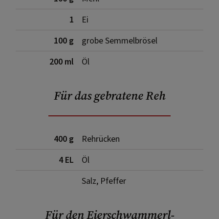
1
Ei
100 g
grobe Semmelbrösel
200 ml
Öl
Für das gebratene Reh
400 g
Rehrücken
4 EL
Öl
Salz, Pfeffer
Für den Eierschwammerl-