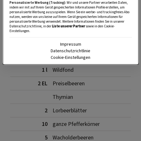
Petersilwurzel)
Personalisierte Werbung (Tracking):
Wir und unsere Partner verarbeiten Daten,
indem wir mit auf Ihrem Gerät gespeicherten Informationen Profile erstellen, um
personalisierte Werbung auszuspielen. Wenn Sie ein werbe– und trackingfreies Abo
1/2 kg
Rehschulter
nutzen, werden von uns keine auf Ihrem Gerät gespeicherten Informationen für
personalisierte Werbung verwendet. Weitere Informationen finden Sie in unserer
Datenschutzrichtlinie, in der
Liste unserer Partner
sowie in den Cookie-
5 EL
Öl
Einstellungen.
1 EL
Tomatenmark
Impressum
Datenschutzrichtlinie
1/4 l
Rotwein
Cookie-Einstellungen
1 l
Wildfond
2 EL
Preiselbeeren
Thymian
2
Lorbeerblätter
10
ganze Pfefferkörner
5
Wacholderbeeren