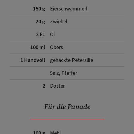
150 g
Eierschwammerl
20 g
Zwiebel
2 EL
Öl
100 ml
Obers
1 Handvoll
gehackte Petersilie
Salz, Pfeffer
2
Dotter
Für die Panade
100 g
Mehl