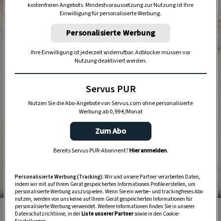
kostenfreien Angebots. Mindestvoraussetzung zur Nutzung ist Ihre
Einwilligung für personalisierte Werbung.
Personalisierte Werbung
Ihre Einwilligung ist jederzeit widerrufbar. Adblocker müssen vor
Nutzung deaktiviert werden.
Servus PUR
Nutzen Sie die Abo-Angebote von Servus.com ohne personalisierte
Werbung ab 0,99 €/Monat
Zum Abo
Bereits Servus PUR-Abonnent?
Hier anmelden
.
Personalisierte Werbung (Tracking):
Wir und unsere Partner verarbeiten Daten,
indem wir mit auf Ihrem Gerät gespeicherten Informationen Profile erstellen, um
personalisierte Werbung auszuspielen. Wenn Sie ein werbe– und trackingfreies Abo
Foto: Eisenhut & Mayer
nutzen, werden von uns keine auf Ihrem Gerät gespeicherten Informationen für
personalisierte Werbung verwendet. Weitere Informationen finden Sie in unserer
In dieser Variante der Pinzgauer Bladln stecken Speck
Datenschutzrichtlinie, in der
Liste unserer Partner
sowie in den Cookie-