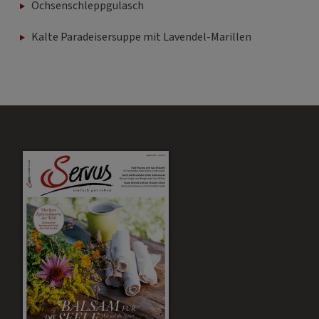
Ochsenschleppgulasch
Kalte Paradeisersuppe mit Lavendel-Marillen