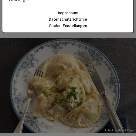
Einstellungen.
und Erdäpfel.
Impressum
Datenschutzrichtlinie
3. Osttiroler Schlipfkrapfen
Cookie-Einstellungen
Foto: Eisenhut & Mayer