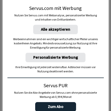
nicht kleben bleiben, und mit einem
Servus.com mit Werbung
Küchentuch oder Frischhaltefolie lose
Nutzen Sie Servus.com mit Webanalyse, personalisierter Werbung
bedecken, damit der Teig nicht austrocknet.
und Inhalten von Drittanbietern.
Nicht ganz aufgehen lassen, sonst fallen sie
Alle akzeptieren
beim Aufheben zusammen.
Werbeeinnahmen sind ein wichtiger wirtschaftlicher Pfeiler unseres
Die
Milch macht den Dampf süß
, da werden
kostenfreien Angebots. Mindestvoraussetzung zur Nutzung ist Ihre
Einwilligung für personalisierte Werbung.
die Knödel besser. Nur Wasser laugt die
Knödel aus, und sie schmecken etwas fad
Personalisierte Werbung
Den geriebenen
Mohn mischt
man dazu
1:1
Ihre Einwilligung ist jederzeit widerrufbar. Adblocker müssen vor
Nutzung deaktiviert werden.
mit Staubzucker
. Wir bieten alternativ auch
Zimtzucker an, das schmeckt ganz anders,
Servus PUR
aber auch sehr gut.
Nutzen Sie die Abo-Angebote von Servus.com ohne personalisierte
Werbung ab 0,99 €/Monat
Zum Abo