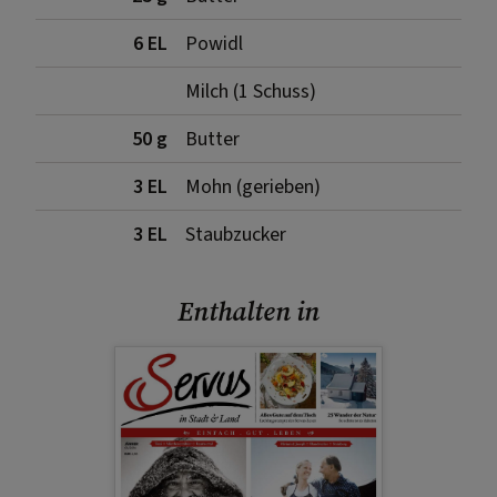
6 EL
Powidl
Milch (1 Schuss)
50 g
Butter
3 EL
Mohn (gerieben)
3 EL
Staubzucker
Enthalten in