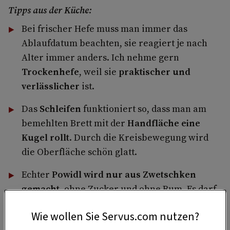
Tipps aus der Küche:
Bei frischer Hefe muss man immer das
Ablaufdatum beachten, sie reagiert je nach
Alter immer anders. Ich nehme gern
Trockenhefe
, weil sie
praktischer und
verlässlicher
ist.
Das
Schleifen
funktioniert so, dass man am
bemehlten Brett mit der
Handfläche eine
Kugel rollt
. Durch die Kreisbewegung wird
die Oberfläche schön glatt.
Echter
Powidl wird nur aus Zwetschken
gemacht
, ohne Zucker und ohne Rum. Es darf
ruhig ein beherzter Löffel pro Knödel sein.
Wie wollen Sie Servus.com nutzen?
Knödel auf ein geöltes Blech legen
, damit sie