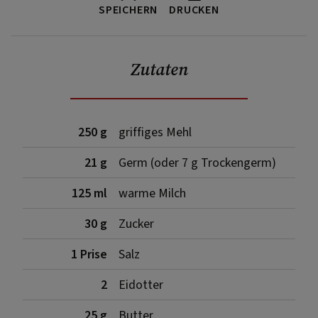
SPEICHERN
DRUCKEN
Zutaten
250 g
griffiges Mehl
21 g
Germ (oder 7 g Trockengerm)
125 ml
warme Milch
30 g
Zucker
1 Prise
Salz
2
Eidotter
25 g
Butter