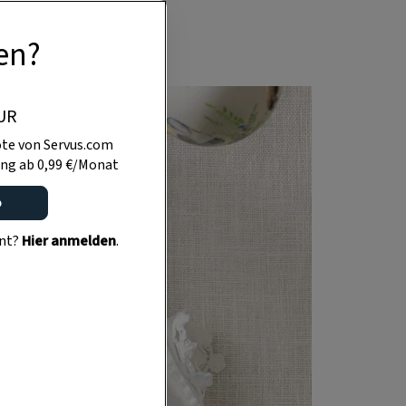
en?
UR
te von Servus.com
ng ab 0,99 €/Monat
o
ent?
Hier anmelden
.