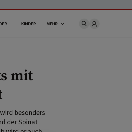
DER
KINDER
MEHR
Account
s mit
t
 wird besonders
nd der Spinat
b wird er auch