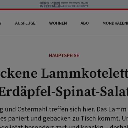
N
AUSFLÜGE
WOHNEN
ABO
MONDKALEN
HAUPTSPEISE
ckene Lammkotelett
Erdäpfel-Spinat-Sala
 und Ostermahl treffen sich hier. Das Lamm
 es paniert und gebacken zu Tisch kommt. U
de jetzt besonders zart und knackig – deshal