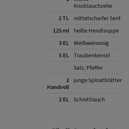
Knoblauchzehe
2 TL
mittelscharfer Senf
125 ml
heiße Hendlsuppe
3 EL
Weißweinessig
5 EL
Traubenkernöl
Salz, Pfeffer
2
junge Spinatblätter
Handvoll
2 EL
Schnittlauch