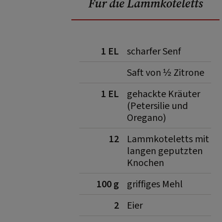
Für die Lammkoteletts
1 EL
scharfer Senf
Saft von ½ Zitrone
1 EL
gehackte Kräuter
(Petersilie und
Oregano)
12
Lammkoteletts mit
langen geputzten
Knochen
100 g
griffiges Mehl
2
Eier