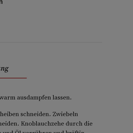
n
ung
auwarm ausdampfen lassen.
cheiben schneiden. Zwiebeln
hneiden. Knoblauchzehe durch die
g und Öl verrühren und kräftig