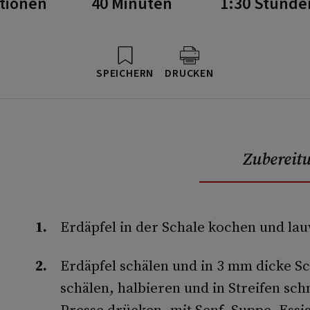
rtionen
40 Minuten
1:30 Stunde
SPEICHERN
DRUCKEN
Zubereit
Erdäpfel in der Schale kochen und l
Erdäpfel schälen und in 3 mm dicke S
schälen, halbieren und in Streifen sc
Presse drücken, mit Senf, Suppe, Essi