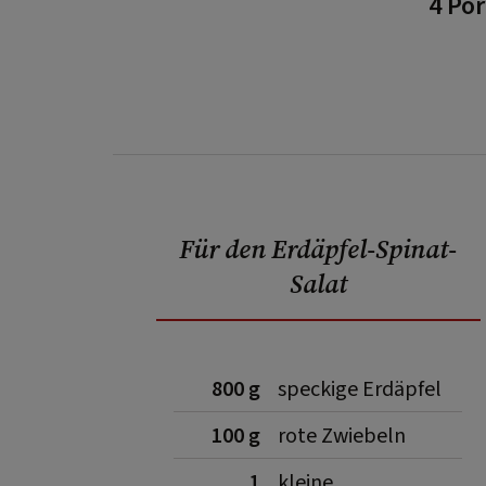
4 Po
Für den Erdäpfel-Spinat-
Salat
800 g
speckige Erdäpfel
100 g
rote Zwiebeln
1
kleine