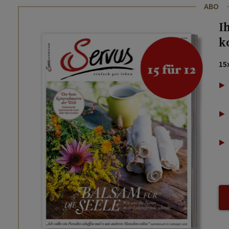
ABO
I
k
15