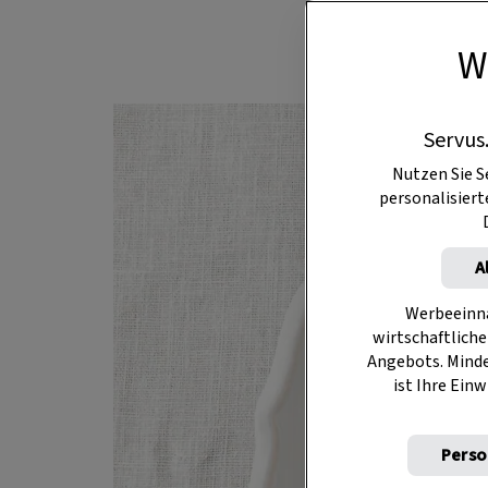
W
Servus
Nutzen Sie S
personalisier
A
Werbeeinna
wirtschaftliche
Angebots. Mind
ist Ihre Einw
Perso