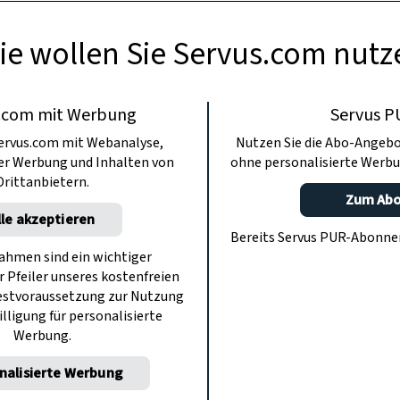
nicht püriert, sondern in Salat verwandelt.
ie wollen Sie Servus.com nutz
.com mit Werbung
Servus P
ervus.com mit Webanalyse,
Nutzen Sie die Abo-Angebo
ter Werbung und Inhalten von
ohne personalisierte Werbu
Drittanbietern.
Zum Ab
lle akzeptieren
Bereits Servus PUR-Abonn
hmen sind ein wichtiger
r Pfeiler unseres kostenfreien
estvoraussetzung zur Nutzung
illigung für personalisierte
Werbung.
nalisierte Werbung