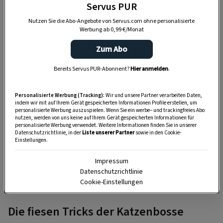
Servus PUR
Nutzen Sie die Abo-Angebote von Servus.com ohne personalisierte
Werbung ab 0,99 €/Monat
Zum Abo
Bereits Servus PUR-Abonnent?
Hier anmelden
.
Personalisierte Werbung (Tracking):
Wir und unsere Partner verarbeiten Daten,
indem wir mit auf Ihrem Gerät gespeicherten Informationen Profile erstellen, um
personalisierte Werbung auszuspielen. Wenn Sie ein werbe– und trackingfreies Abo
nutzen, werden von uns keine auf Ihrem Gerät gespeicherten Informationen für
personalisierte Werbung verwendet. Weitere Informationen finden Sie in unserer
Datenschutzrichtlinie, in der
Liste unserer Partner
sowie in den Cookie-
Einstellungen.
TIERE
Die Duftsprache der Katzen
Impressum
Datenschutzrichtlinie
Cookie-Einstellungen
Die fiesen Tricks der Katzenbosse