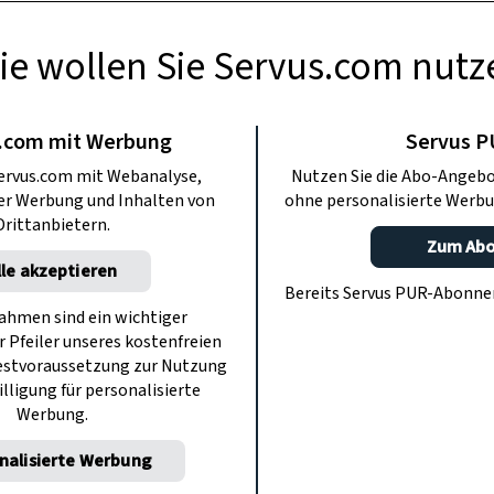
ie wollen Sie Servus.com nutz
TE KÜCHE
 die perfekte
.com mit Werbung
Servus 
ervus.com mit Webanalyse,
Nutzen Sie die Abo-Angebo
uwelle
ter Werbung und Inhalten von
ohne personalisierte Werbu
Drittanbietern.
Zum Ab
lle akzeptieren
ärchenhafte Geschichte, in der
Bereits Servus PUR-Abonn
r Bäcker eine Rolle spielen. Und weil
hmen sind ein wichtiger
r Pfeiler unseres kostenfreien
n wussten, was gut ist, schenkten sie
estvoraussetzung zur Nutzung
auch ein wenig feine Schokolade.
illigung für personalisierte
Werbung.
nalisierte Werbung