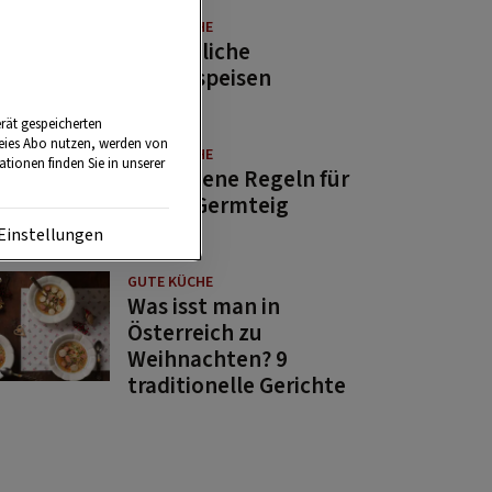
GUTE KÜCHE
11 köstliche
Fastenspeisen
rät gespeicherten
reies Abo nutzen, werden von
GUTE KÜCHE
tionen finden Sie in unserer
10 goldene Regeln für
guten Germteig
Einstellungen
GUTE KÜCHE
Was isst man in
Österreich zu
Weihnachten? 9
traditionelle Gerichte