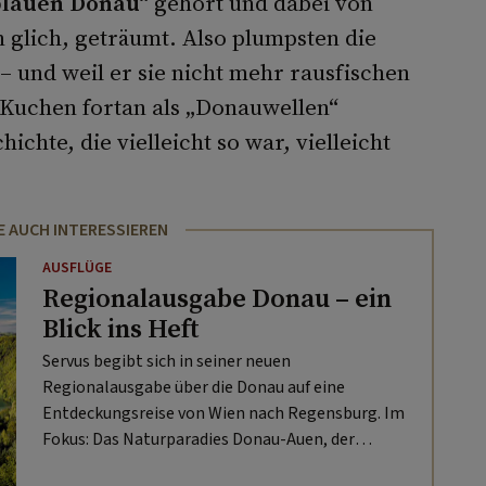
blauen Donau“
gehört und dabei von
n glich, geträumt. Also plumpsten die
 – und weil er sie nicht mehr rausfischen
 Kuchen fortan als „Donauwellen“
chte, die vielleicht so war, vielleicht
E AUCH INTERESSIEREN
AUSFLÜGE
Regionalausgabe Donau – ein
Blick ins Heft
Servus begibt sich in seiner neuen
Regionalausgabe über die Donau auf eine
Entdeckungsreise von Wien nach Regensburg. Im
Fokus: Das Naturparadies Donau-Auen, der
Donauradweg von Passau nach Linz und die