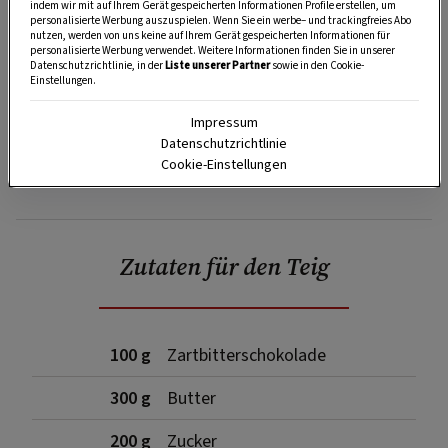
indem wir mit auf Ihrem Gerät gespeicherten Informationen Profile erstellen, um
personalisierte Werbung auszuspielen. Wenn Sie ein werbe– und trackingfreies Abo
nutzen, werden von uns keine auf Ihrem Gerät gespeicherten Informationen für
personalisierte Werbung verwendet. Weitere Informationen finden Sie in unserer
Datenschutzrichtlinie, in der
Liste unserer Partner
sowie in den Cookie-
Einstellungen.
Impressum
Datenschutzrichtlinie
Cookie-Einstellungen
SPEICHERN
DRUCKEN
Zutaten für den Teig
100 g
Zartbitterschokolade
300 g
Butter
200 g
Zucker