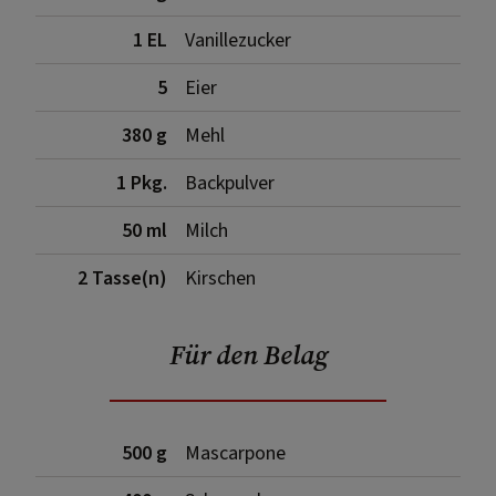
1 EL
Vanillezucker
5
Eier
380 g
Mehl
1 Pkg.
Backpulver
50 ml
Milch
2 Tasse(n)
Kirschen
Für den Belag
500 g
Mascarpone