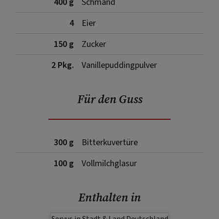
400 g
Schmand
4
Eier
150 g
Zucker
2 Pkg.
Vanillepuddingpulver
Für den Guss
300 g
Bitterkuvertüre
100 g
Vollmilchglasur
Enthalten in
Servus in Stadt & Land Deutschland