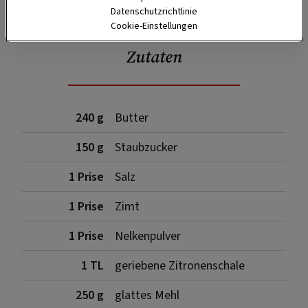
Datenschutzrichtlinie
Cookie-Einstellungen
Zutaten
240 g
Butter
150 g
Staubzucker
1 Prise
Salz
1 Prise
Zimt
1 Prise
Nelkenpulver
1 TL
geriebene Zitronenschale
250 g
glattes Mehl