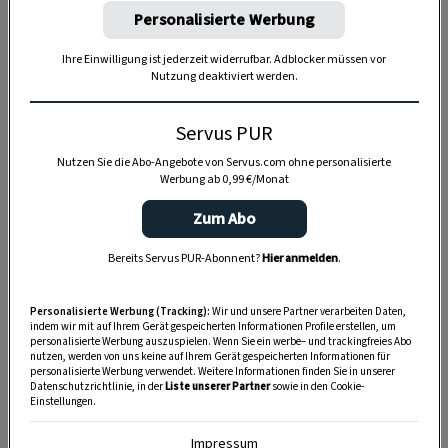
Personalisierte Werbung
Anzeige
Ihre Einwilligung ist jederzeit widerrufbar. Adblocker müssen vor
Nutzung deaktiviert werden.
Servus PUR
Nutzen Sie die Abo-Angebote von Servus.com ohne personalisierte
Werbung ab 0,99 €/Monat
Zum Abo
Bereits Servus PUR-Abonnent?
Hier anmelden
.
Personalisierte Werbung (Tracking):
Wir und unsere Partner verarbeiten Daten,
indem wir mit auf Ihrem Gerät gespeicherten Informationen Profile erstellen, um
personalisierte Werbung auszuspielen. Wenn Sie ein werbe– und trackingfreies Abo
nutzen, werden von uns keine auf Ihrem Gerät gespeicherten Informationen für
personalisierte Werbung verwendet. Weitere Informationen finden Sie in unserer
Datenschutzrichtlinie, in der
Liste unserer Partner
sowie in den Cookie-
Einstellungen.
Impressum
SPEICHERN
DRUCKEN