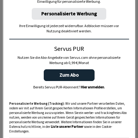
Einwilligung für personalisierte Werbung.
Personalisierte Werbung
Ihre Einwilligung ist jederzeit widerrufbar. Adblocker müssen vor
Nutzung deaktiviert werden.
Servus PUR
Nutzen Sie die Abo-Angebote von Servus.com ohne personalisierte
Werbung ab 0,99 €/Monat
Zum Abo
Bereits Servus PUR-Abonnent?
Hier anmelden
.
Personalisierte Werbung (Tracking):
Wir und unsere Partner verarbeiten Daten,
indem wir mit auf Ihrem Gerät gespeicherten Informationen Profile erstellen, um
personalisierte Werbung auszuspielen. Wenn Sie ein werbe– und trackingfreies Abo
SPEICHERN
DRUCKEN
nutzen, werden von uns keine auf Ihrem Gerät gespeicherten Informationen für
personalisierte Werbung verwendet. Weitere Informationen finden Sie in unserer
Datenschutzrichtlinie, in der
Liste unserer Partner
sowie in den Cookie-
Einstellungen.