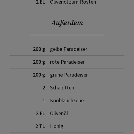
2 EL
Olivenöl zum Rösten
Außerdem
200 g
gelbe Paradeiser
200 g
rote Paradeiser
200 g
grüne Paradeiser
2
Schalotten
1
Knoblauchzehe
2 EL
Olivenöl
2 TL
Honig