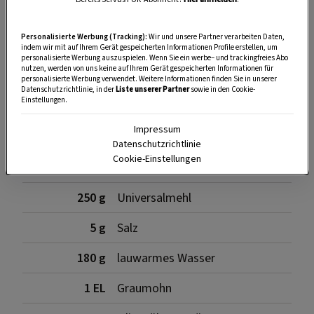
Personalisierte Werbung (Tracking):
Wir und unsere Partner verarbeiten Daten,
SPEICHERN
DRUCKEN
indem wir mit auf Ihrem Gerät gespeicherten Informationen Profile erstellen, um
personalisierte Werbung auszuspielen. Wenn Sie ein werbe– und trackingfreies Abo
nutzen, werden von uns keine auf Ihrem Gerät gespeicherten Informationen für
personalisierte Werbung verwendet. Weitere Informationen finden Sie in unserer
Datenschutzrichtlinie, in der
Liste unserer Partner
sowie in den Cookie-
Für die Weckerl
Einstellungen.
Impressum
Datenschutzrichtlinie
Cookie-Einstellungen
5 g
frischen Germ
250 g
Universalmehl
5 g
Salz
180 g
lauwarmes Wasser
1 EL
Graumohn