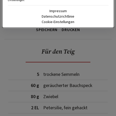
Einstellungen.
Impressum
Datenschutzrichtlinie
Cookie-Einstellungen
SPEICHERN
DRUCKEN
Für den Teig
5
trockene Semmeln
60 g
geräucherter Bauchspeck
80 g
Zwiebel
2 EL
Petersilie, fein gehackt