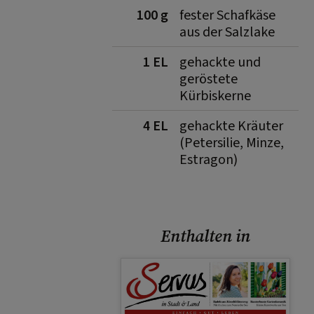
100 g
fester Schafkäse
aus der Salzlake
1 EL
gehackte und
geröstete
Kürbiskerne
4 EL
gehackte Kräuter
(Petersilie, Minze,
Estragon)
Enthalten in