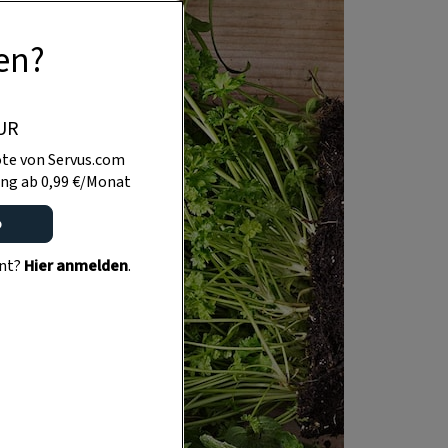
en?
UR
te von Servus.com
ng ab 0,99 €/Monat
o
ent?
Hier anmelden
.