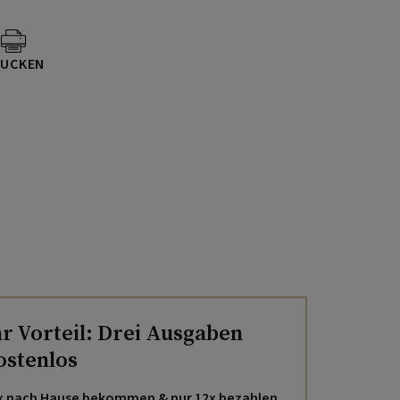
UCKEN
hr Vorteil: Drei Ausgaben
ostenlos
x nach Hause bekommen & nur 12x bezahlen