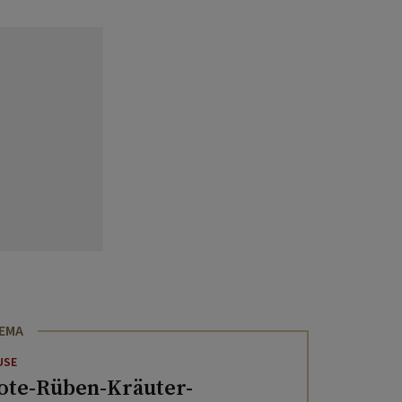
HEMA
USE
ote-Rüben-Kräuter-