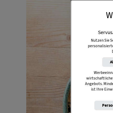
W
Servus
Nutzen Sie S
personalisier
A
Werbeeinna
wirtschaftliche
Angebots. Mind
ist Ihre Einw
Perso