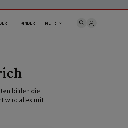
DER
KINDER
MEHR
Account
rich
ten bilden die
t wird alles mit