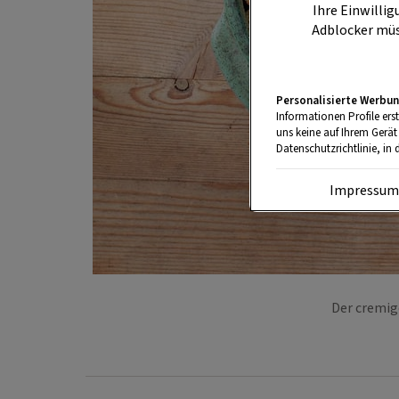
Ihre Einwillig
Adblocker müs
Personalisierte Werbun
Informationen Profile ers
uns keine auf Ihrem Gerät
Datenschutzrichtlinie, in 
Impressu
Der cremig