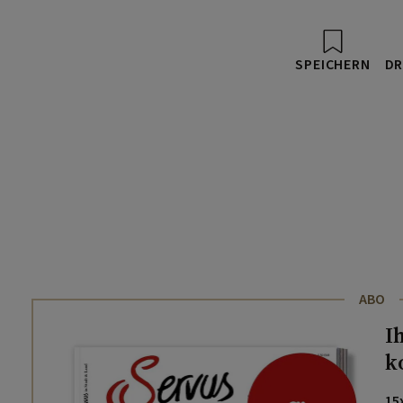
SPEICHERN
DR
ABO
I
k
15