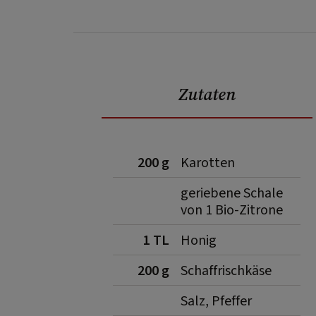
Zutaten
200 g
Karotten
geriebene Schale
von 1 Bio-Zitrone
1 TL
Honig
200 g
Schaffrischkäse
Salz, Pfeffer