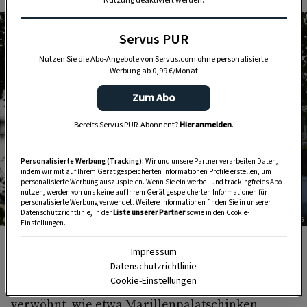
Nutzung deaktiviert werden.
Servus PUR
Nutzen Sie die Abo-Angebote von Servus.com ohne personalisierte
Werbung ab 0,99 €/Monat
Zum Abo
Bereits Servus PUR-Abonnent?
Hier anmelden
.
Personalisierte Werbung (Tracking):
Wir und unsere Partner verarbeiten Daten,
indem wir mit auf Ihrem Gerät gespeicherten Informationen Profile erstellen, um
personalisierte Werbung auszuspielen. Wenn Sie ein werbe– und trackingfreies Abo
nutzen, werden von uns keine auf Ihrem Gerät gespeicherten Informationen für
personalisierte Werbung verwendet. Weitere Informationen finden Sie in unserer
Datenschutzrichtlinie, in der
Liste unserer Partner
sowie in den Cookie-
Foto: W9 Studios OG
Einstellungen.
Der Isserwirt in Lans, ein Traditionsbetrieb in Tirol.
Impressum
Datenschutzrichtlinie
Cookie-Einstellungen
Zum Nachtisch wird man mit Klassikern
verwöhnt, wie etwa Marillenpalatschinken,