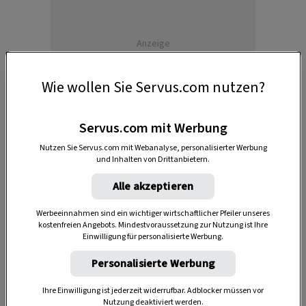
Anzeige
Wie wollen Sie Servus.com nutzen?
Servus.com mit Werbung
Nutzen Sie Servus.com mit Webanalyse, personalisierter Werbung
und Inhalten von Drittanbietern.
Alle akzeptieren
Die Sendung
„Heimatleuchten“
ist immer
freitags ab
Werbeeinnahmen sind ein wichtiger wirtschaftlicher Pfeiler unseres
20:15 Uhr
auf ServusTV zu sehen. Weitere Infos und die
kostenfreien Angebots. Mindestvoraussetzung zur Nutzung ist Ihre
Sendungen zum Nachsehen gibt es
Einwilligung für personalisierte Werbung.
auf
servustv.com/heimatleuchten
.
Personalisierte Werbung
Ihre Einwilligung ist jederzeit widerrufbar. Adblocker müssen vor
Nutzung deaktiviert werden.