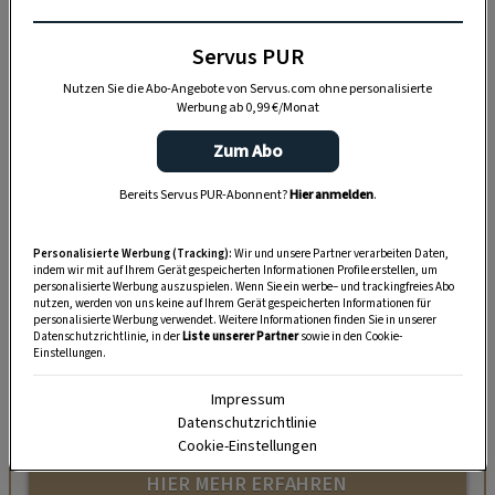
Servus PUR
Nutzen Sie die Abo-Angebote von Servus.com ohne personalisierte
Werbung ab 0,99 €/Monat
Zum Abo
Bereits Servus PUR-Abonnent?
Hier anmelden
.
Personalisierte Werbung (Tracking):
Wir und unsere Partner verarbeiten Daten,
„Servus Garten“ auf WhatsApp
indem wir mit auf Ihrem Gerät gespeicherten Informationen Profile erstellen, um
personalisierte Werbung auszuspielen. Wenn Sie ein werbe– und trackingfreies Abo
nutzen, werden von uns keine auf Ihrem Gerät gespeicherten Informationen für
Nutzen Sie WhatsApp auf Ihrem Handy und lieben es, auf
personalisierte Werbung verwendet. Weitere Informationen finden Sie in unserer
dem Balkon, der Terrasse oder im Garten zu werkeln? In
Datenschutzrichtlinie, in der
Liste unserer Partner
sowie in den Cookie-
Einstellungen.
unserem kostenlosen WhatsApp-Kanal finden Sie täglich
Tipps und Tricks für Garten, Terrasse, Balkon- und
Impressum
Zimmerpflanzen.
Datenschutzrichtlinie
Cookie-Einstellungen
HIER MEHR ERFAHREN