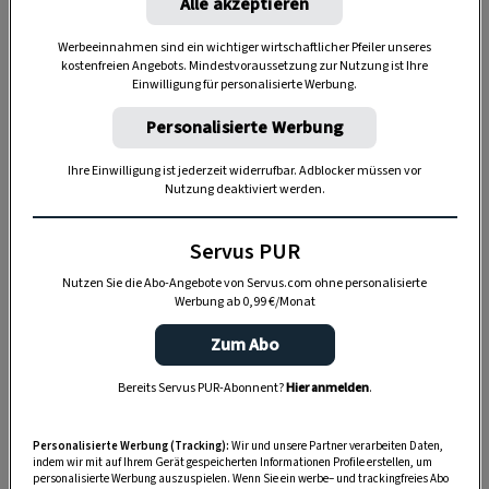
Alle akzeptieren
Werbeeinnahmen sind ein wichtiger wirtschaftlicher Pfeiler unseres
kostenfreien Angebots. Mindestvoraussetzung zur Nutzung ist Ihre
Einwilligung für personalisierte Werbung.
„Servus Garten“ auf WhatsApp
Personalisierte Werbung
Nutzen Sie WhatsApp auf Ihrem Handy und lieben es, auf
Ihre Einwilligung ist jederzeit widerrufbar. Adblocker müssen vor
dem Balkon, der Terrasse oder im Garten zu werkeln? In
Nutzung deaktiviert werden.
unserem kostenlosen WhatsApp-Kanal finden Sie täglich
Tipps und Tricks für Garten, Terrasse, Balkon- und
Servus PUR
Zimmerpflanzen.
Nutzen Sie die Abo-Angebote von Servus.com ohne personalisierte
Werbung ab 0,99 €/Monat
HIER MEHR ERFAHREN
Zum Abo
Bereits Servus PUR-Abonnent?
Hier anmelden
.
DAS KÖNNTE SIE AUCH INTERESSIEREN
Personalisierte Werbung (Tracking):
Wir und unsere Partner verarbeiten Daten,
indem wir mit auf Ihrem Gerät gespeicherten Informationen Profile erstellen, um
personalisierte Werbung auszuspielen. Wenn Sie ein werbe– und trackingfreies Abo