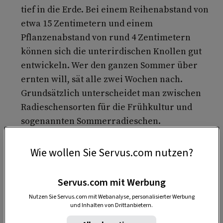
tief in die Erde. Bei einem Reihenabstand von
etwa 15 Zentimetern und einem
Pflanzenabstand von rund 4 Zentimetern
können sich die unterirdischen Knollen gut
entwickeln. Wer den ganzen Sommer über
ernten will, sät alle zwei Wochen nach.
Grundsätzlich unterscheidet man zwischen
Radieschensorten für die Frühkultur und
sogenannten Sommerradieschen.
Wie wollen Sie Servus.com nutzen?
Servus.com mit Werbung
Nutzen Sie Servus.com mit Webanalyse, personalisierter Werbung
und Inhalten von Drittanbietern.