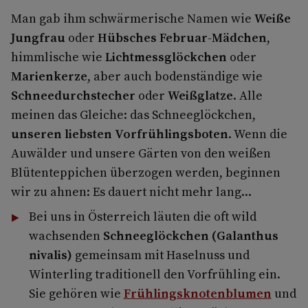
Man gab ihm schwärmerische Namen wie
Weiße
Jungfrau
oder
Hübsches Februar-Mädchen
,
himmlische wie
Lichtmessglöckchen
oder
Marienkerze
, aber auch bodenständige wie
Schneedurchstecher
oder
Weißglatze
. Alle
meinen das Gleiche: das Schneeglöckchen,
unseren liebsten Vorfrühlingsboten
. Wenn die
Auwälder und unsere Gärten von den weißen
Blütenteppichen überzogen werden, beginnen
wir zu ahnen: Es dauert nicht mehr lang...
Bei uns in Österreich läuten die oft wild
wachsenden
Schneeglöckchen (Galanthus
nivalis)
gemeinsam mit Haselnuss und
Winterling traditionell den Vorfrühling ein.
Sie gehören wie
Frühlingsknoten­blumen
und