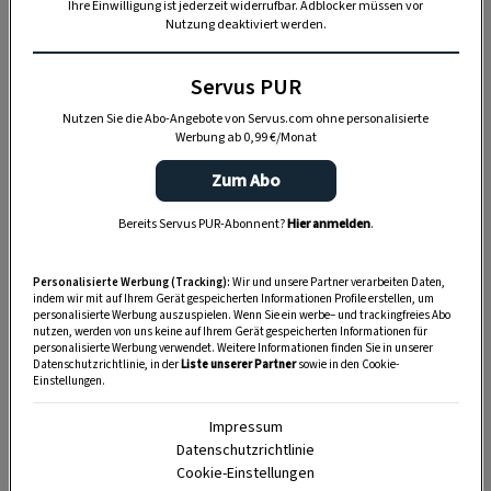
Ihre Einwilligung ist jederzeit widerrufbar. Adblocker müssen vor
grünen oder weißen Blütenblättern sowie
Nutzung deaktiviert werden.
gelbem Fruchtknoten.
Servus PUR
Nutzen Sie die Abo-Angebote von Servus.com ohne personalisierte
Werbung ab 0,99 €/Monat
Zum Abo
Bereits Servus PUR-Abonnent?
Hier anmelden
.
Anzeige
Personalisierte Werbung (Tracking):
Wir und unsere Partner verarbeiten Daten,
indem wir mit auf Ihrem Gerät gespeicherten Informationen Profile erstellen, um
personalisierte Werbung auszuspielen. Wenn Sie ein werbe– und trackingfreies Abo
nutzen, werden von uns keine auf Ihrem Gerät gespeicherten Informationen für
personalisierte Werbung verwendet. Weitere Informationen finden Sie in unserer
Datenschutzrichtlinie, in der
Liste unserer Partner
sowie in den Cookie-
Einstellungen.
Impressum
Datenschutzrichtlinie
Cookie-Einstellungen