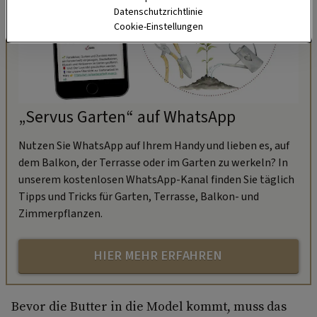
Datenschutzrichtlinie
Cookie-Einstellungen
„Servus Garten“ auf WhatsApp
Nutzen Sie WhatsApp auf Ihrem Handy und lieben es, auf
dem Balkon, der Terrasse oder im Garten zu werkeln? In
unserem kostenlosen WhatsApp-Kanal finden Sie täglich
Tipps und Tricks für Garten, Terrasse, Balkon- und
Zimmerpflanzen.
HIER MEHR ERFAHREN
Bevor die Butter in die Model kommt, muss das