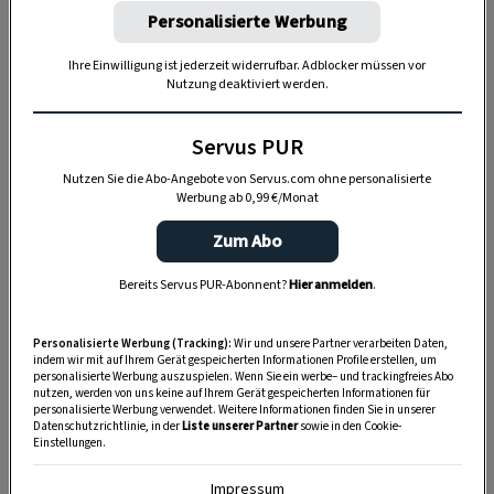
Personalisierte Werbung
Ihre Einwilligung ist jederzeit widerrufbar. Adblocker müssen vor
Nutzung deaktiviert werden.
Servus PUR
Nutzen Sie die Abo-Angebote von Servus.com ohne personalisierte
Werbung ab 0,99 €/Monat
Zum Abo
So löst sich die Butter aus der
Buttermodel
Bereits Servus PUR-Abonnent?
Hier anmelden
.
Schritt 1: Form einwässern
Personalisierte Werbung (Tracking):
Wir und unsere Partner verarbeiten Daten,
indem wir mit auf Ihrem Gerät gespeicherten Informationen Profile erstellen, um
personalisierte Werbung auszuspielen. Wenn Sie ein werbe– und trackingfreies Abo
nutzen, werden von uns keine auf Ihrem Gerät gespeicherten Informationen für
personalisierte Werbung verwendet. Weitere Informationen finden Sie in unserer
Datenschutzrichtlinie, in der
Liste unserer Partner
sowie in den Cookie-
Einstellungen.
Impressum