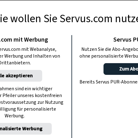
ie wollen Sie Servus.com nutz
TE KÜCHE
r alles kann
.com mit Werbung
Servus 
ervus.com mit Webanalyse,
Nutzen Sie die Abo-Angebo
ter Werbung und Inhalten von
ohne personalisierte Werbu
be, später auch als Pomade fürs Haar
Drittanbietern.
ür Butter einige andere Anwendungen,
Zum Ab
lle akzeptieren
ach zu verspeisen.
Bereits Servus PUR-Abonn
hmen sind ein wichtiger
r Pfeiler unseres kostenfreien
estvoraussetzung zur Nutzung
illigung für personalisierte
Werbung.
nalisierte Werbung