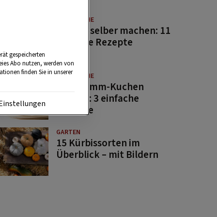
GUTE KÜCHE
Saucen selber machen: 11
beliebte Rezepte
rät gespeicherten
reies Abo nutzen, werden von
tionen finden Sie in unserer
GUTE KÜCHE
Osterlamm-Kuchen
backen: 3 einfache
Einstellungen
Rezepte
GARTEN
15 Kürbissorten im
Überblick – mit Bildern