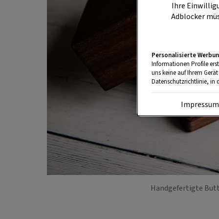
Ihre Einwillig
Adblocker müs
Personalisierte Werbun
Informationen Profile ers
uns keine auf Ihrem Gerät
Datenschutzrichtlinie, in 
Impressu
Handgefertigte But