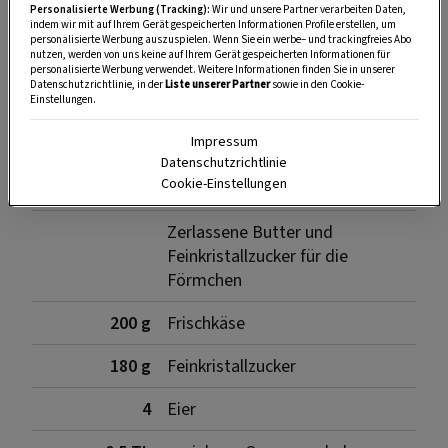
Personalisierte Werbung (Tracking):
Wir und unsere Partner verarbeiten Daten,
indem wir mit auf Ihrem Gerät gespeicherten Informationen Profile erstellen, um
personalisierte Werbung auszuspielen. Wenn Sie ein werbe– und trackingfreies Abo
Zutaten
nutzen, werden von uns keine auf Ihrem Gerät gespeicherten Informationen für
personalisierte Werbung verwendet. Weitere Informationen finden Sie in unserer
Datenschutzrichtlinie, in der
Liste unserer Partner
sowie in den Cookie-
Einstellungen.
Impressum
140 g
geschälte Mandeln
Datenschutzrichtlinie
Cookie-Einstellungen
80 g
Pistazienkerne
Zerlassene Butter und
Feinkristallzucker für die
Förmchen
200 g
Frischkäse
180 g
Feinkristallzucker
4
Eier