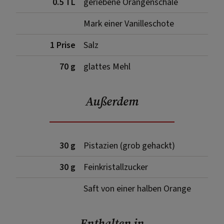
0.5 TL
geriebene Orangenschale
Mark einer Vanilleschote
1 Prise
Salz
70 g
glattes Mehl
Außerdem
30 g
Pistazien (grob gehackt)
30 g
Feinkristallzucker
Saft von einer halben Orange
Enthalten in