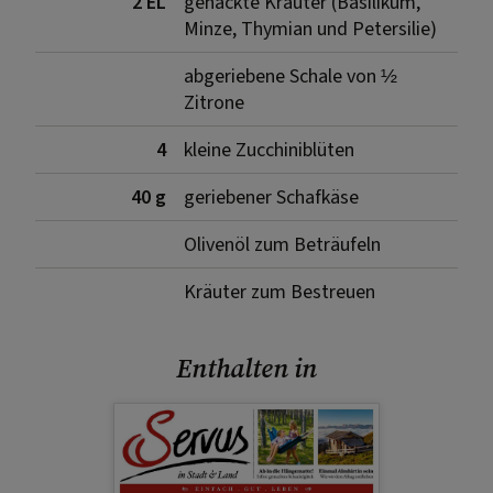
2 EL
gehackte Kräuter (Basilikum,
Minze, Thymian und Petersilie)
abgeriebene Schale von ½
Zitrone
4
kleine Zucchiniblüten
40 g
geriebener Schafkäse
Olivenöl zum Beträufeln
Kräuter zum Bestreuen
Enthalten in