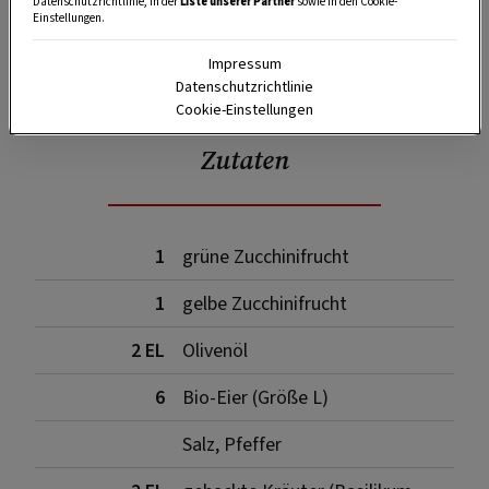
Datenschutzrichtlinie, in der
Liste unserer Partner
sowie in den Cookie-
Einstellungen.
Impressum
SPEICHERN
DRUCKEN
Datenschutzrichtlinie
Cookie-Einstellungen
Zutaten
1
grüne Zucchinifrucht
1
gelbe Zucchinifrucht
2 EL
Olivenöl
6
Bio-Eier (Größe L)
Salz, Pfeffer