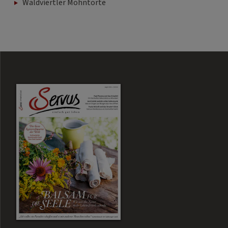
Waldviertler Mohntorte