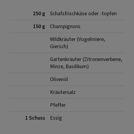
250 g
Schafsfrischkäse oder -topfen
150 g
Champignons
Wildkräuter (Vogelmiere,
Giersch)
Gartenkräuter (Zitronenverbene,
Minze, Basilikum)
Olivenöl
Kräutersalz
Pfeffer
1 Schuss
Essig