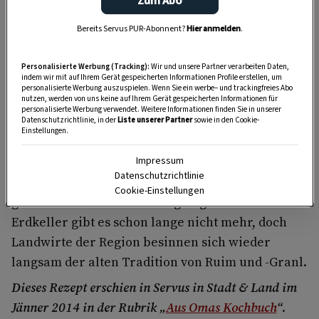
Zum Abo
Die gut lagerfähigen kugelbauchigen Rüben mit
Bereits Servus PUR-Abonnent?
Hier anmelden
.
der weißlich-violetten Färbung wurden vor allem
als Tierfutter verwendet. Aber sie lieferten auch
Personalisierte Werbung (Tracking):
Wir und unsere Partner verarbeiten Daten,
frische
Triebe
für die Küche oder wurden –
indem wir mit auf Ihrem Gerät gespeicherten Informationen Profile erstellen, um
personalisierte Werbung auszuspielen. Wenn Sie ein werbe– und trackingfreies Abo
ähnlich wie Sauerkraut
–
eingesalzen und
nutzen, werden von uns keine auf Ihrem Gerät gespeicherten Informationen für
personalisierte Werbung verwendet. Weitere Informationen finden Sie in unserer
sauer vergoren
.
Datenschutzrichtlinie, in der
Liste unserer Partner
sowie in den Cookie-
Einstellungen.
Bis ins Frühjahr hinein bedeuteten sie also
wertvolle Nahrung für Mensch und Tier. Im
Impressum
Datenschutzrichtlinie
späten Herbst, ab Oktober, wurden die Rüben
Cookie-Einstellungen
geerntet und in Erdkellern gelagert. Aber die
Erdkeller gibt es schon lange nicht mehr, doch
Landwirte der Region besinnen sich wieder
langsam der alten Tradition von Ruim und -Granl.
Dieses Rezept erschien in Servus in Stadt & Land im
Jänner 2014 in der Rubrik „
Aus Omas Kochbuch
“.