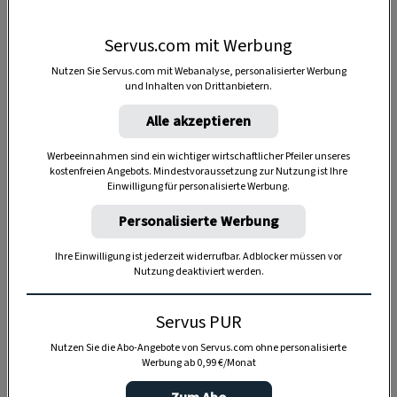
oder mit Schweinsripperln als Sertésborda
répacsirával
.
Servus.com mit Werbung
Und mit
Erdäpfeln
.
Nutzen Sie Servus.com mit Webanalyse, personalisierter Werbung
und Inhalten von Drittanbietern.
Alle akzeptieren
Eine kurze Geschichte der
Werbeeinnahmen sind ein wichtiger wirtschaftlicher Pfeiler unseres
Schweinsripperl mit Ruim-Granl
kostenfreien Angebots. Mindestvoraussetzung zur Nutzung ist Ihre
Einwilligung für personalisierte Werbung.
Rüben waren bis ins
Mittelalter ein
Personalisierte Werbung
Grundnahrungsmittel
– ob frühe
Mairüben
Ihre Einwilligung ist jederzeit widerrufbar. Adblocker müssen vor
oder späte Herbstrübe
n, die auch als
Acker-,
Nutzung deaktiviert werden.
Stoppel- oder Wasserrüben
bekannt sind. Mit
dem Aufkommen der Erdäpfel wurden sie fast
Servus PUR
völlig von der Speisekarte verdrängt. Dennoch
Nutzen Sie die Abo-Angebote von Servus.com ohne personalisierte
hat man sie weiterhin angebaut.
Werbung ab 0,99 €/Monat
Ein „Ruimacker“ gehörte zu jeder Landwirtschaft.