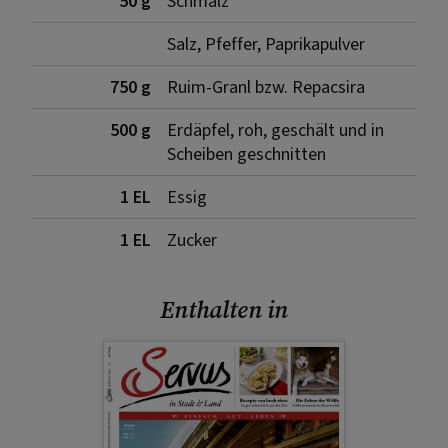
50 g
Schmalz
Salz, Pfeffer, Paprikapulver
750 g
Ruim-Granl bzw. Repacsira
500 g
Erdäpfel, roh, geschält und in
Scheiben geschnitten
1 EL
Essig
1 EL
Zucker
Enthalten in