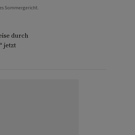
chtes Sommergericht.
eise durch
“
jetzt