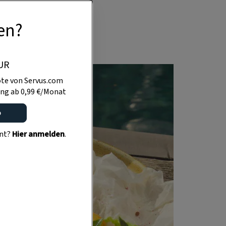
hen Reinanke aus
en?
m Schiffchen.
UR
te von Servus.com
ng ab 0,99 €/Monat
o
ent?
Hier anmelden
.