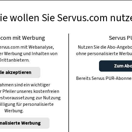
 soll besonders schonend sein. Mit der frisc
ie wollen Sie Servus.com nutz
e zaubern sie dann einen süßsauren Salat i
.com mit Werbung
Servus P
ervus.com mit Webanalyse,
Nutzen Sie die Abo-Angebo
ter Werbung und Inhalten von
ohne personalisierte Werbu
Drittanbietern.
Zum Ab
lle akzeptieren
Bereits Servus PUR-Abonn
hmen sind ein wichtiger
r Pfeiler unseres kostenfreien
estvoraussetzung zur Nutzung
illigung für personalisierte
Werbung.
nalisierte Werbung