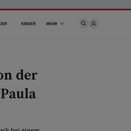
DER
KINDER
MEHR
Account
von der
Paula
nik bei einem