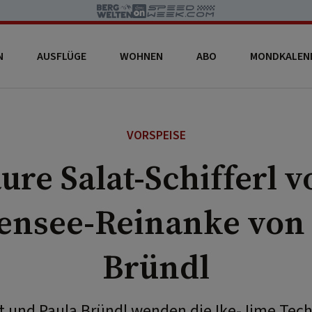
N
AUSFLÜGE
WOHNEN
ABO
MONDKALEN
VORSPEISE
ure Salat-Schifferl 
ensee-Reinanke von 
Bründl
t und Paula Bründl wenden die Ike-Jime Tech