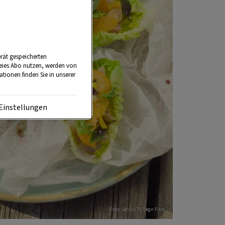
rät gespeicherten
reies Abo nutzen, werden von
tionen finden Sie in unserer
Einstellungen
Foto: ServusTV/Degn Film