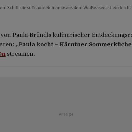
inem Schiff: die süßsaure Reinanke aus dem Weißensee ist ein lei
h von Paula Bründls kulinarischer Entdeckungsr
eren: „
Paula kocht – Kärntner Sommerküche
On
streamen.
Anzeige