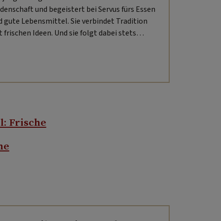
idenschaft und begeistert bei Servus fürs Essen
d gute Lebensmittel. Sie verbindet Tradition
t frischen Ideen. Und sie folgt dabei stets
rem Credo: Je mehr du kochst, desto erfüllter
 dein Leben.
l: Frische
he