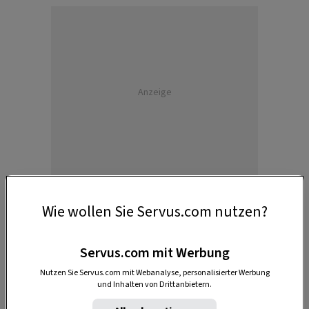
Anzeige
Wie wollen Sie Servus.com nutzen?
Servus.com mit Werbung
Worauf sollte man bei der Wahl der
Pflanzen achten?
Nutzen Sie Servus.com mit Webanalyse, personalisierter Werbung
und Inhalten von Drittanbietern.