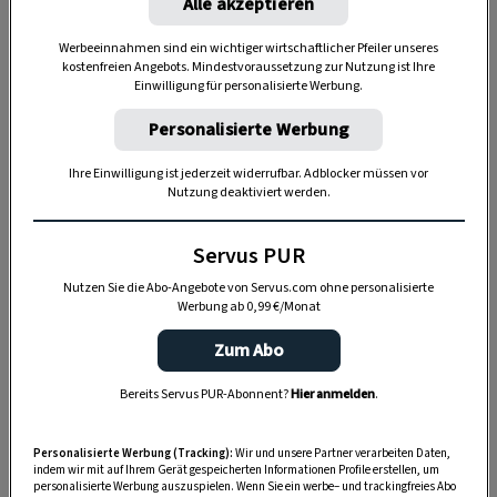
Einerseits natürlich darauf, was einem gefällt.
Alle akzeptieren
Doch auch die schönste Blumenpracht ist nur von
Werbeeinnahmen sind ein wichtiger wirtschaftlicher Pfeiler unseres
kurzer Freude, wenn die Auserwählten nicht zum
kostenfreien Angebots. Mindestvoraussetzung zur Nutzung ist Ihre
Einwilligung für personalisierte Werbung.
Klima
oder dem
Standort
passen. Daher prüft
Gartenarchitekten Sophie Flödl den Ort des
Personalisierte Werbung
Geschehens zunächst auf
Temperaturen
,
Wind
,
Ihre Einwilligung ist jederzeit widerrufbar. Adblocker müssen vor
Frost
,
Bodenverhältnisse
und
Nutzung deaktiviert werden.
Niederschlagsmengen
.
Servus PUR
Nutzen Sie die Abo-Angebote von Servus.com ohne personalisierte
Werbung ab 0,99 €/Monat
Zum Abo
Bereits Servus PUR-Abonnent?
Hier anmelden
.
Personalisierte Werbung (Tracking):
Wir und unsere Partner verarbeiten Daten,
indem wir mit auf Ihrem Gerät gespeicherten Informationen Profile erstellen, um
personalisierte Werbung auszuspielen. Wenn Sie ein werbe– und trackingfreies Abo