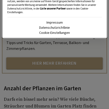
nutzen, werden von uns keine auf Ihrem Gerät gespeicherten Informationen für
personalisierte Werbung verwendet. Weitere Informationen finden Sie in unserer
Datenschutzrichtlinie, in der
Liste unserer Partner
sowie in den Cookie-
Einstellungen.
„Servus Garten“ auf WhatsApp
Impressum
Nutzen Sie WhatsApp auf Ihrem Handy und lieben es, auf
Datenschutzrichtlinie
dem Balkon, der Terrasse oder im Garten zu werkeln? In
Cookie-Einstellungen
unserem kostenlosen WhatsApp-Kanal finden Sie täglich
Tipps und Tricks für Garten, Terrasse, Balkon- und
Zimmerpflanzen.
HIER MEHR ERFAHREN
Anzahl der Pflanzen im Garten
Darfs ein bissel mehr sein? Wie viele Büsche,
Sträucher und Blumen im Garten Platz finden